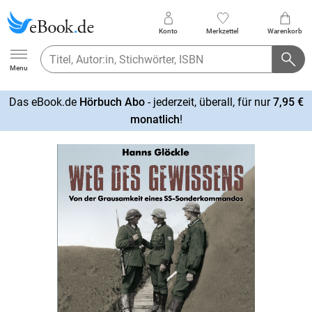
Konto
Merkzettel
Warenkorb
Ebook.de
Menu
Das eBook.de
Hörbuch Abo
- jederzeit, überall, für nur
7,95 €
mehr
monatlich
!
erfahren