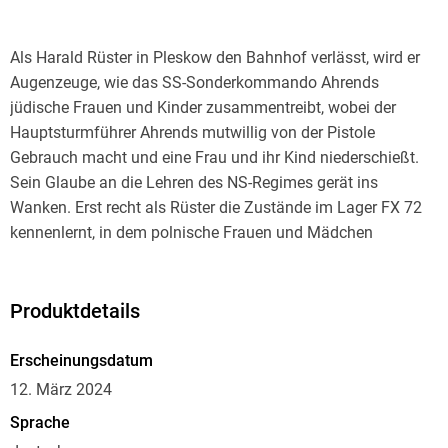
Als Harald Rüster in Pleskow den Bahnhof verlässt, wird er
Augenzeuge, wie das SS-Sonderkommando Ahrends
jüdische Frauen und Kinder zusammentreibt, wobei der
Hauptsturmführer Ahrends mutwillig von der Pistole
Gebrauch macht und eine Frau und ihr Kind niederschießt.
Sein Glaube an die Lehren des NS-­Regimes gerät ins
Wanken. Erst recht als Rüster die Zustände im Lager FX 72
kennenlernt, in dem polnische Frauen und Mädchen
gefangen gehalten werden, die bei unzureichender
Ernährung schwere körperliche Arbeit verrichten müssen und
nur dann eine Erleichterung ihres Schicksals erfahren, wenn
Produktdetails
sie sich der hemmungslosen Gier des Feldwebels Voß
Erscheinungsdatum
12. März 2024
Eines der Mädchen, Olga, kann Harald vor diesem Los
Sprache
bewahren - aber kann er es auch vor dem SS-