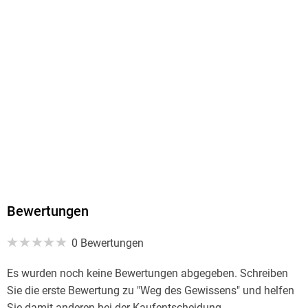
Produktart
MP3 format
Dateiformat
MP3
Audioinhalt
Hörbuch
GTIN
9783475550058
Bewertungen
0 Bewertungen
Es wurden noch keine Bewertungen abgegeben. Schreiben
Sie die erste Bewertung zu "Weg des Gewissens" und helfen
Sie damit anderen bei der Kaufentscheidung.