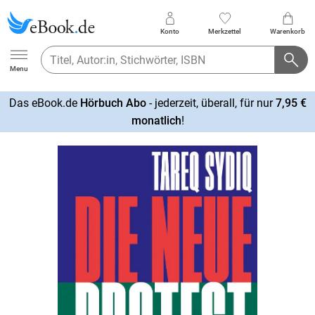
Konto
Merkzettel
Warenkorb
Ebook.de
Menu
Das eBook.de
Hörbuch Abo
- jederzeit, überall, für nur
7,95 €
mehr
monatlich
!
erfahren