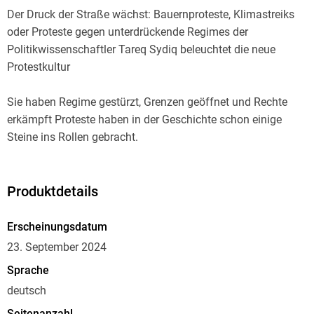
Der Druck der Straße wächst: Bauernproteste, Klimastreiks
oder Proteste gegen unterdrückende Regimes der
Politikwissenschaftler Tareq Sydiq beleuchtet die neue
Protestkultur
Sie haben Regime gestürzt, Grenzen geöffnet und Rechte
erkämpft Proteste haben in der Geschichte schon einige
Steine ins Rollen gebracht.
In der Gegenwart scheinen sie präsenter denn je, und es hat
sich verändert, wer wofür oder wogegen und in welcher Form
protestiert: von Frauen, die ihre Kopftücher verbrennen, über
Produktdetails
Bauern, die mit ihren Traktoren Straßen blockieren, oder
Klimaaktivist:innen, die sich am Boden festkleben, bis hin zu
Erscheinungsdatum
Social-Media-Posts unter Hashtags wie GegenRechts,
23. September 2024
MeToo oder MutZurWahrheit.
Sprache
Der Protestforscher Tareq Sydiq beleuchtet in seinem Buch
deutsch
die neue Protestkultur anhand zahlreicher Beispiele.
Anschaulich und augenöffnend zeigt er, was diese Proteste
Seitenanzahl