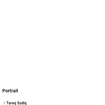
Carl Hanser Verlag GmbH & Co.KG, Vilshofener Straße 10,
81679 München, info@hanser.de
Portrait
Tareq Sydiq