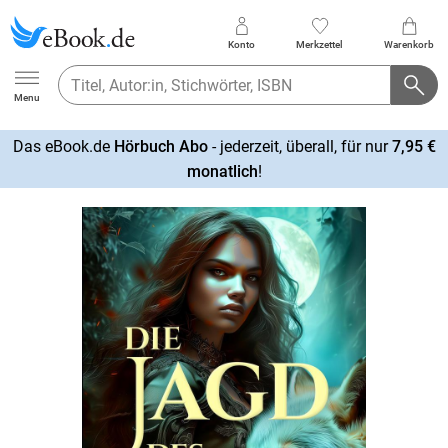
Konto
Merkzettel
Warenkorb
Ebook.de
Menu
Das eBook.de
Hörbuch Abo
- jederzeit, überall, für nur
7,95 €
mehr
monatlich
!
erfahren