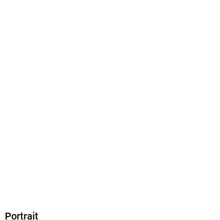
Ja
Produktart
EBOOK
Dateiformat
EPUB
ISBN
9783754623411
Portrait