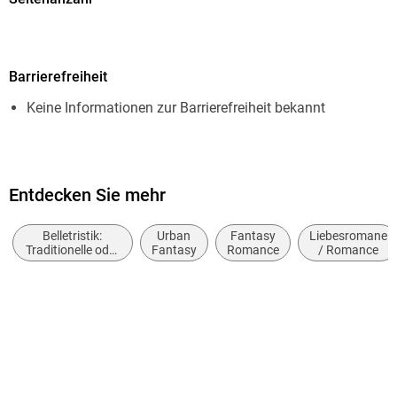
Welt voller Magie, Gefahr und Romantik eintauchen.
270
Dateigröße
Barrierefreiheit
0,43 MB
Keine Informationen zur Barrierefreiheit bekannt
Reihe
In Schatten gehüllt
Autor/Autorin
Aimee Easterling
Entdecken Sie mehr
Übersetzung
Belletristik:
Urban
Fantasy
Liebesromane
Stephan Waba
Traditionelle oder
Fantasy
Romance
/ Romance
kulturelle und
Verlag/Hersteller
wahre
Geschichten und
Wetknee Books
Nacherzählungen
Kopierschutz
ohne Kopierschutz
Family Sharing