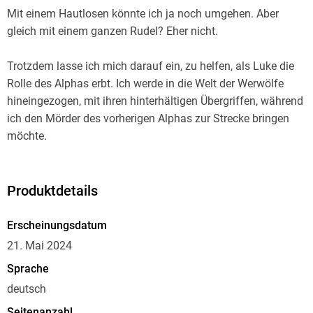
Mit einem Hautlosen könnte ich ja noch umgehen. Aber
gleich mit einem ganzen Rudel? Eher nicht.
Trotzdem lasse ich mich darauf ein, zu helfen, als Luke die
Rolle des Alphas erbt. Ich werde in die Welt der Werwölfe
hineingezogen, mit ihren hinterhältigen Übergriffen, während
ich den Mörder des vorherigen Alphas zur Strecke bringen
möchte.
Doch stattdessen lande ich im Mittelpunkt eines
sogenannten Spiels, aus dem nur allzu bald tödlicher Ernst
Produktdetails
wird. Die Jagd des Alphas bestimmt darüber, wer das Sagen
hat und wie das Rudel in Zukunft aussehen wird.
Erscheinungsdatum
21. Mai 2024
Meine Rolle in der ganzen Geschichte? Ich bin der Köder.
Sprache
deutsch
Das zweite Buch der romantischen Fantasyreihe von USA
Today-Bestsellerautorin Aimee Easterling lässt dich in eine
Seitenanzahl