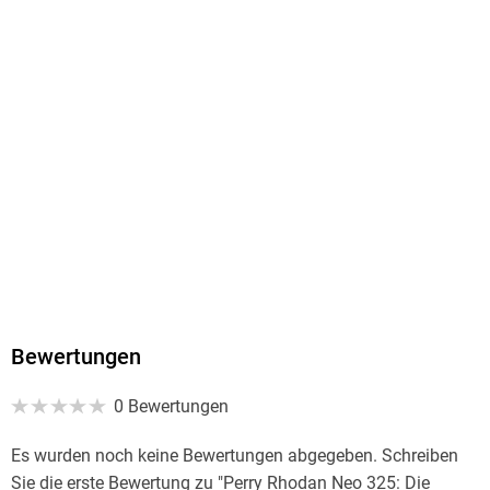
Hanno Dinger
Verlag/Hersteller
Eins A Medien
Family Sharing
Ja
Produktart
MP3 format
Dateiformat
MP3
Audioinhalt
Hörbuch
Bewertungen
GTIN
0 Bewertungen
4099995347203
Es wurden noch keine Bewertungen abgegeben. Schreiben
Sie die erste Bewertung zu "Perry Rhodan Neo 325: Die