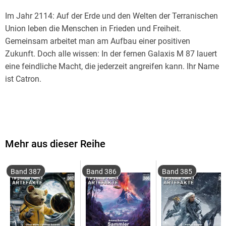
Im Jahr 2114: Auf der Erde und den Welten der Terranischen
Union leben die Menschen in Frieden und Freiheit.
Gemeinsam arbeitet man am Aufbau einer positiven
Zukunft. Doch alle wissen: In der fernen Galaxis M 87 lauert
eine feindliche Macht, die jederzeit angreifen kann. Ihr Name
Mit dem riesigen Raumschiff BASIS brechen Perry Rhodan
und eine wagemutige Besatzung dorthin auf. Nach ersten
Mehr aus dieser Reihe
Abenteuern in der fremden Sterneninsel erleben sie eine
große Überraschung: Sie stoßen auf eine Spur zur
Band 387
Band 386
Band 385