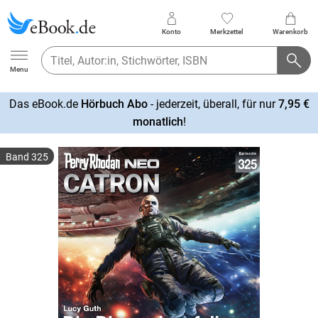
Konto
Merkzettel
Warenkorb
Ebook.de
Menu
Das eBook.de
Hörbuch Abo
- jederzeit, überall, für nur
7,95 €
mehr
monatlich
!
erfahren
Band 325