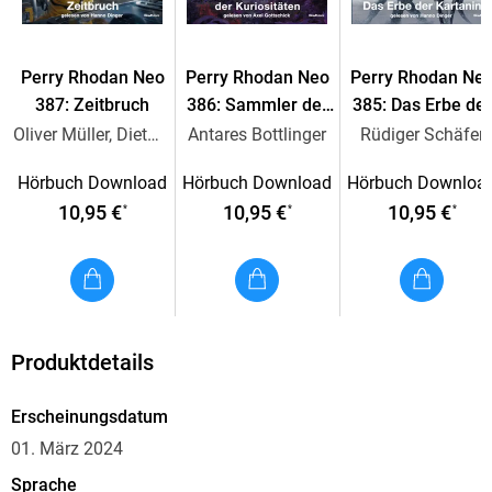
Das Hantelraumschiff scheint sich in einer prekären Notlage
zu befinden. Kann Rhodan seine alten Freunde
wiederfinden? Oder sind alle an Bord schon seit einer Million
Perry Rhodan Neo
Perry Rhodan Neo
Perry Rhodan Ne
Jahren tot? Der Rettungseinsatz führt in DIE
387: Zeitbruch
386: Sammler der
385: Das Erbe der
DIMENSIONSFALLE . . .
Kuriositäten
Kartanin
Oliver Müller, Dietmar Schmidt
Antares Bottlinger
Rüdiger Schäfer
Hörbuch Download
Hörbuch Download
Hörbuch Downloa
10,95 €
10,95 €
10,95 €
*
*
*
Produktdetails
Erscheinungsdatum
01. März 2024
Sprache