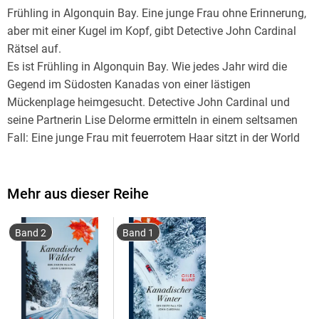
Frühling in Algonquin Bay. Eine junge Frau ohne Erinnerung,
aber mit einer Kugel im Kopf, gibt Detective John Cardinal
Rätsel auf.
Es ist Frühling in Algonquin Bay. Wie jedes Jahr wird die
Gegend im Südosten Kanadas von einer lästigen
Mückenplage heimgesucht. Detective John Cardinal und
seine Partnerin Lise Delorme ermitteln in einem seltsamen
Fall: Eine junge Frau mit feuerrotem Haar sitzt in der World
Tavern, der ältesten Spelunke im Dorf, weiß weder ihren
Namen, noch woher sie kommt. Sie scheint wie aus dem
Nichts aufgetaucht zu sein mit einer Schusswunde im Kopf
Mehr aus dieser Reihe
und völligem Gedächtnisverlust. Dann wird in einer Höhle in
den Wäldern der Biker und Drogendealer Walter »Wombat«
Band 2
Band 1
Guthrie tot aufgefunden. Rätselhafte Felsenmalereien an
den Wänden und die Verstümmelungen der Leiche deuten
auf einen Ritualmord hin. Es scheint unwahrscheinlich, dass
die beiden Fälle etwas miteinander zu tun haben, aber
Cardinal und Delorme stoßen immer wieder auf den