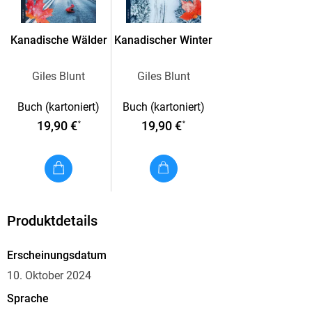
selbsternannten Schamanen Red Bear, der überall seine
Finger im Spiel zu haben scheint, und müssen bald
Kanadische Wälder
Kanadischer Winter
feststellen, dass nicht nur die Mücken auf Blut aus sind.
Giles Blunt
Giles Blunt
Buch (kartoniert)
Buch (kartoniert)
19,90 €
19,90 €
*
*
Produktdetails
Erscheinungsdatum
10. Oktober 2024
Sprache