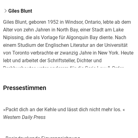
Giles Blunt
Giles Blunt, geboren 1952 in Windsor, Ontario, lebte ab dem
Alter von zehn Jahren in North Bay, einer Stadt am Lake
Nipissing, die als Vorlage für Algonquin Bay diente. Nach
einem Studium der Englischen Literatur an der Universität
von Toronto verbrachte er zwanzig Jahre in New York. Heute
lebt und arbeitet der Schriftsteller, Dichter und
Drehbuchautor, unter anderem für die Serie Law & Order,
wieder in Toronto. Für den ersten Band der John-Cardinal-
Reihe wurde Giles Blunt der British Crime Writers Association
Pressestimmen
Silver Dagger verliehen. Seither sind fünf weitere Fälle
erschienen. Auf die Frage, warum er seine Romane in einem
vergleichbaren, aber nicht in seinem Heimatort ansiedelt,
»Packt dich an der Kehle und lässt dich nicht mehr los. «
sagt Blunt: »North Bay hat nur knapp 50 000 Einwohner und
Western Daily Press
eine sechsköpfige Polizei. Das Risiko, dass eine Figur
versehentlich einer realen Person ähnelt, ist zu groß. «