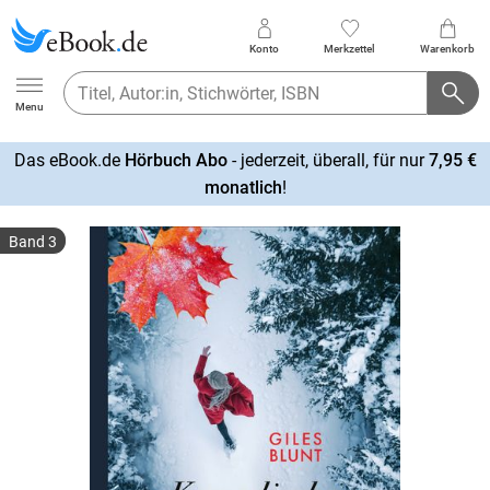
Konto
Merkzettel
Warenkorb
Ebook.de
Menu
Das eBook.de
Hörbuch Abo
- jederzeit, überall, für nur
7,95 €
mehr
monatlich
!
erfahren
Band 3