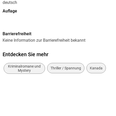
deutsch
Auflage
1
Seitenanzahl
Barrierefreiheit
448
Keine Information zur Barrierefreiheit bekannt
Reihe
Ein Fall für John Cardinal, 3
Entdecken Sie mehr
Autor/Autorin
Kriminalromane und
Giles Blunt
Thriller / Spannung
Kanada
Mystery
Übersetzung
Anke Kreutzer, Eberhard Kreutzer
Verlag/Hersteller
Kampa Verlag
Originaltitel
Blackfly Season