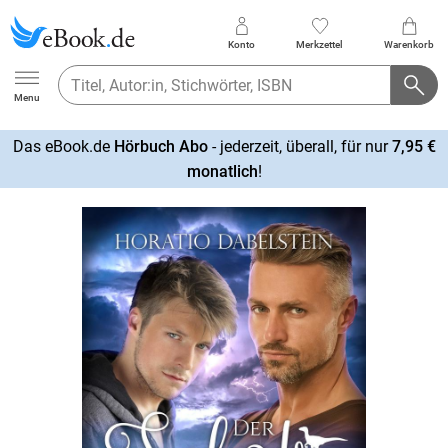
Konto
Merkzettel
Warenkorb
Ebook.de
Menu
Das eBook.de
Hörbuch Abo
- jederzeit, überall, für nur
7,95 €
mehr
monatlich
!
erfahren