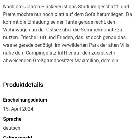
Nach drei Jahren Plackerei ist das Studium geschafft, und
Pierre möchte nur noch platt auf dem Sofa herumliegen. Da
kommt die Einladung seiner Tante gerade recht, den
Wohnwagen an der Ostsee über die Sommermonate zu
nutzen. Frische Luft und Frieden, das ist doch genau das,
was er gerade benötigt! Im verwilderten Park der alten Villa
nahe dem Campingplatz trifft er auf den zuerst sehr
abweisenden Großgrundbesitzer Maximilian, dem ein
Lächeln echt stehen würde. Maximilian will einfach nur seine
Ruhe von allem haben und ist genervt von aufdringlichen
Touristen, die wohl sein Land mit einem Naherholungsgebiet
Produktdetails
verwechseln. Trotzdem scheint er Pierres Nähe zu suchen,
und dessen Gaydar meldet schüchtern ein positives
Erscheinungsdatum
Messergebnis. Doch irgendetwas ist ganz und gar nicht in
15. April 2024
Ordnung im Urlaubsparadies, und es hängt ausgerechnet mit
Sprache
Maximilian zusammen. Gut, dass Pierres Interesse an
deutsch
diesem Mann ohnehin entflammt ist. Fast zu spät
durchschaut er das finstere Spiel . . .