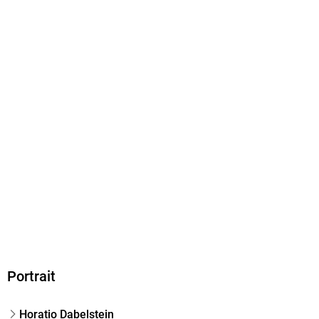
EPUB
ISBN
9783757956974
Portrait
Horatio Dabelstein