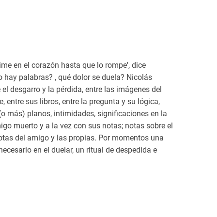
gime en el corazón hasta que lo rompe', dice
 hay palabras? , qué dolor se duela? Nicolás
e el desgarro y la pérdida, entre las imágenes del
entre sus libros, entre la pregunta y su lógica,
 (o más) planos, intimidades, significaciones en la
igo muerto y a la vez con sus notas; notas sobre el
s notas del amigo y las propias. Por momentos una
necesario en el duelar, un ritual de despedida e
autor, de encontrar una nueva narrativa, una
cance a lo indecible sin nunca agotarlo. Ni trabajo
 'Al muerto, como al trauma, como al síntoma, hay
un hecho fortuito, aunque algunas veces se parezca
 como quien se pone manos a la obra, sabiendo lo