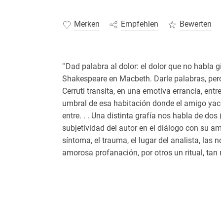
Merken
Empfehlen
Bewerten
"'Dad palabra al dolor: el dolor que no habla 
Shakespeare en Macbeth. Darle palabras, pero
Cerruti transita, en una emotiva errancia, entr
umbral de esa habitación donde el amigo yace, 
entre. . . Una distinta grafía nos habla de dos
subjetividad del autor en el diálogo con su am
síntoma, el trauma, el lugar del analista, la
amorosa profanación, por otros un ritual, tan 
iniciático a la vez. Pero se trata, nos dice el 
narrativa para lo que no tiene palabra, que al
ni elaboración, nueva narrativa. Dice Cerruti:
que hacerle un lugar. Hacerle un lugar no es 
a un acontecimiento. Tampoco es un trabajo,