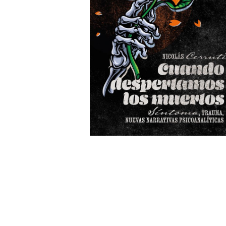
Wochenkalender
Romane &
Biografien
Fantasy
Kinder- und Jugendbücher
Krimis & Thriller
Ratgeber
Romane & Erzählungen