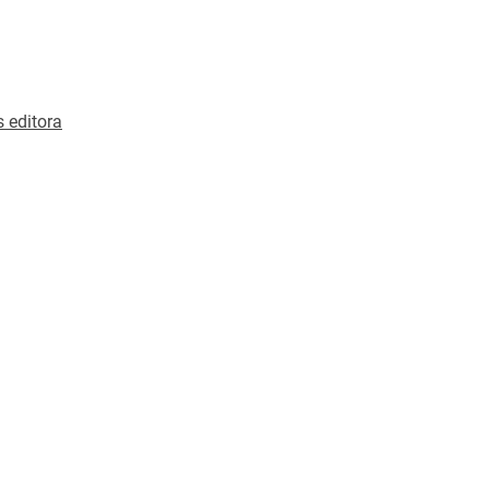
ra, como el vínculo con la escritura'. Y allí va el
su amigo; conversación que continúa. . ." (Gabriela
s editora