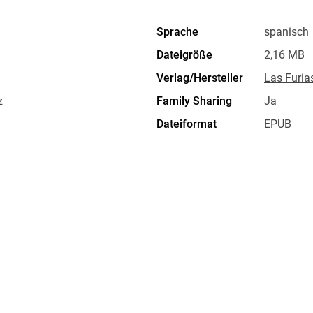
que se debe hacer. Más bien es como una escritu
autor, en la conversación con Javier Galarza, 
Sprache
spanisch
Insua).
Dateigröße
2,16 MB
Verlag/Hersteller
Las Furia
z
Family Sharing
Ja
Dateiformat
EPUB