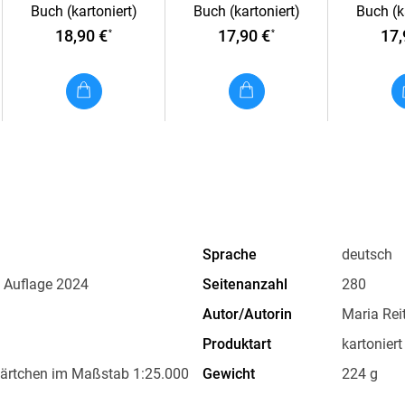
Buch (kartoniert)
Buch (kartoniert)
Buch (k
Zillertaler und Tuxer
Immens
18,90 €
17,90 €
17,
*
*
Alpen - mit dem
Hindelang
Berliner Höhenweg
und Ob
Sprache
deutsch
te Auflage 2024
Seitenanzahl
280
Autor/Autorin
Maria Rei
Produktart
kartoniert
kärtchen im Maßstab 1:25.000
Gewicht
224 g
tskärtchen im Maßs