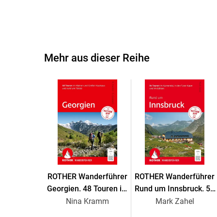
Mehr aus dieser Reihe
ROTHER Wanderführer
ROTHER Wanderführer
Georgien. 48 Touren im
Rund um Innsbruck. 54
Kleinen und Großen
Touren im Karwendel, in
Nina Kramm
Mark Zahel
Kaukasus und rund um
den Tuxer Alpen und im