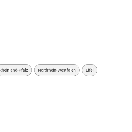
ISBN
9783763
tenring 350, 82374
her.de
Rheinland-Pfalz
Nordrhein-Westfalen
Eifel