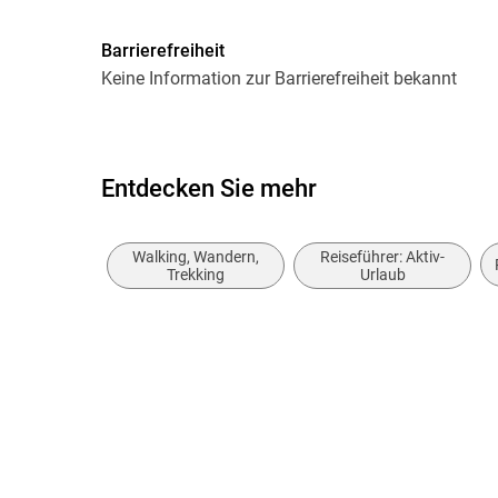
Größe (L/B/H)
159/110/11 mm
Barrierefreiheit
Herstelleradresse
Bergverlag Rother GmbH, Kel
Keine Information zur Barrierefreiheit bekannt
Oberhaching, bergverlag@rot
Entdecken Sie mehr
Walking, Wandern,
Reiseführer: Aktiv-
Trekking
Urlaub