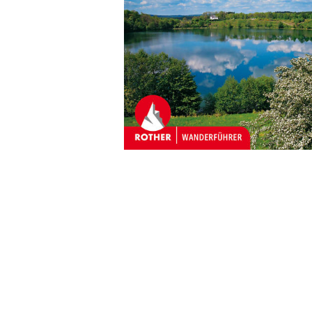
Wochenkalender
Romane &
Biografien
Fantasy
Kinder- und Jugendbücher
Krimis & Thriller
Ratgeber
Romane & Erzählungen