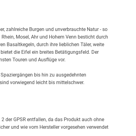
r, zahlreiche Burgen und unverbrauchte Natur - so
en Rhein, Mosel, Ahr und Hohem Venn besticht durch
n Basaltkegeln, durch ihre lieblichen Täler, weite
etet die Eifel ein breites Betätigungsfeld. Der
önsten Touren und Ausflüge vor.
n Spaziergängen bis hin zu ausgedehnten
ind vorwiegend leicht bis mittelschwer.
er auch durch ein Land voller Kunst und Kultur:
 wie die berühmte Benediktinerabtei Maria Laach,
om in Aachen und zahlreiche Burgen und Schlösser.
tz 2 der GPSR entfallen, da das Produkt auch ohne
schreibung, einem detaillierten Wanderkärtchen
cher und wie vom Hersteller vorgesehen verwendet
ssagekräftigen Streckenprofil vorgestellt. Eine
nforderung, Höhenunterschied, Einkehrtipps und