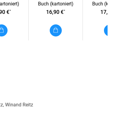
artoniert)
Buch (kartoniert)
Buch (kartoniert)
tadt, Bad
90 €
16,90 €
17,90 €
*
*
*
, Sonthofen
erstdorf.
tz, Winand Reitz