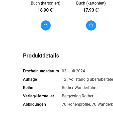
Buch (kartoniert)
Buch (kartoniert)
Tbilissi
Sellrain
18,90 €
17,90 €
*
*
Produktdetails
Erscheinungsdatum
03. Juli 2024
Auflage
12., vollständig überarbeite
Reihe
Rother Wanderführer
Verlag/Hersteller
Bergverlag Rother
Abbildungen
70 Höhenprofile, 70 Wander
und 1:50.000, zwei Übersich