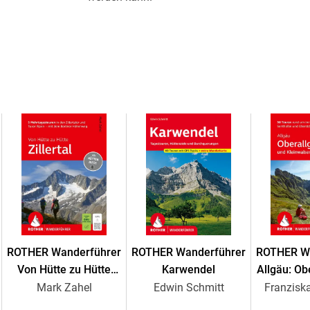
vielem mehr. GPS-Daten stehen zum Download
Die Autoren Maria und Winand Reitz sind langj
Wandervereins und haben für diesen Wanderführ
Auflage vorliegt, eine Auswahl der schönsten
ROTHER Wanderführer
ROTHER Wanderführer
ROTHER W
Von Hütte zu Hütte
Karwendel
Allgäu: Ob
Zillertal. 5
Kleinwal
Mark Zahel
Edwin Schmitt
Franzis
Mehrtagestouren in den
Touren