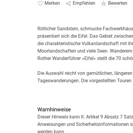
Merken
Empfehlen
Bewerten
Rötlicher Sandstein, schmucke Fachwerkhäuse
präsentiert sich die Eifel. Das Gebiet zwisch
die charakteristische Vulkanlandschaft mit ihre
Moorlandschaften und viele Seen. Wanderern bi
Rother Wanderführer »Eifel« stellt die 70 sch
Die Auswahl reicht von gemütlichen, längere
Tageswanderungen. Die vorgestellten Touren s
Gleichzeitig geleitet dieser Rother Wanderführ
Unterwegs findet man traditionsreiche Klöster
geschichtsträchtige Kirchen wie den Kaiserd
Warnhinweise
Dieser Hinweis kann lt. Artikel 9 Absatz 7 Sa
Jede Tour wird mit einer zuverlässigen Wegbe
Anweisungen und Sicherheitsinformationen si
mit eingetragenem Routenverlauf und einem au
werden kann.
übersichtliche Toureninfo gibt Hinweise zu A