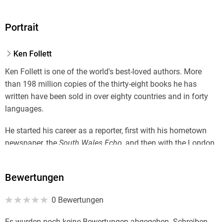
Portrait
Ken Follett
Ken Follett is one of the world's best-loved authors. More
than 198 million copies of the thirty-eight books he has
written have been sold in over eighty countries and in forty
languages.
He started his career as a reporter, first with his hometown
newspaper, the
South Wales Echo,
and then with the London
Evening News
.
Bewertungen
Ken's first major success came with the publication of
Eye of
the Needle
in 1978, which earned him the 1979 Edgar Award
0 Bewertungen
for Best Novel from the Mystery Writers of America.
Es wurden noch keine Bewertungen abgegeben. Schreiben