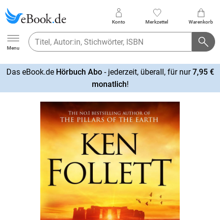
Konto
Merkzettel
Warenkorb
Ebook.de
Menu
Das eBook.de
Hörbuch Abo
- jederzeit, überall, für nur
7,95 €
mehr
monatlich
!
erfahren