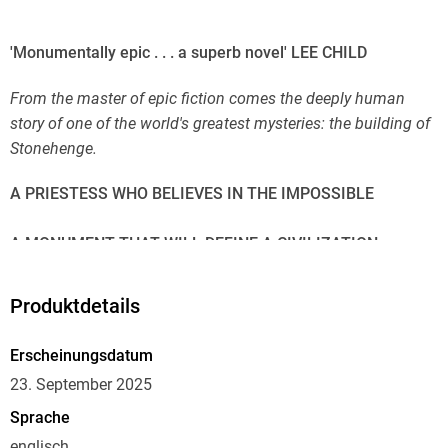
'Monumentally epic . . . a superb novel' LEE CHILD
From the master of epic fiction comes the deeply human
story of one of the world's greatest mysteries: the building of
Stonehenge.
A PRIESTESS WHO BELIEVES IN THE IMPOSSIBLE
A MONUMENT THAT WILL DEFINE A CIVILIZATION
In the high summer heat, Joia watches the Midsummer
Produktdetails
ceremony that signals the start of a new year, enthralled. She
dreams of a miraculous new monument, raised from the
Erscheinungsdatum
biggest stones in the world. It is a vision of a great circle,
23. September 2025
assembled by the divided tribes of the Great Plain. Helped by
Sprache
Seft, a talented miner, it will become their life's work.
englisch