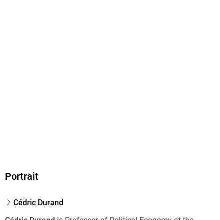
ISBN
9781804294390
Herstelleradresse
LOGOS EUROPE, 9 rue Nicholas Poussin, 17000 La Rochelle,
contact@logoseurope.eu
Portrait
Cédric Durand