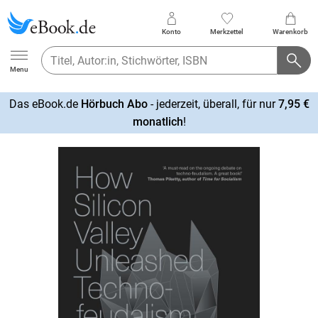
Konto
Merkzettel
Warenkorb
Ebook.de
Menu
Das eBook.de
Hörbuch Abo
- jederzeit, überall, für nur
7,95 €
mehr
monatlich
!
erfahren