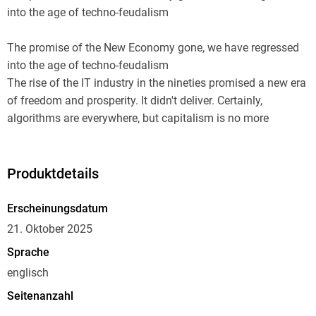
into the age of techno-feudalism
The promise of the New Economy gone, we have regressed
into the age of techno-feudalism
The rise of the IT industry in the nineties promised a new era
of freedom and prosperity. It didn't deliver. Certainly,
algorithms are everywhere, but capitalism is no more
civilised than ever.
In fact, in the hands of private corporations, the digitalisation
Produktdetails
of the world drives us towards a darker future. The return of
monopolies, the dominance of a few platforms, the blurred
Erscheinungsdatum
distinction between the economic and the political all
21. Oktober 2025
epitomise a systemic mutation. Information and data
Sprache
networks push the digital economy in the direction of the
englisch
feudal logic of rent, dispossession, and personal
domination.
Seitenanzahl