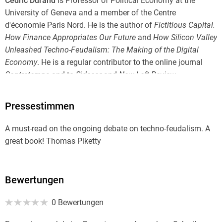
Cédric Durand
is Professor of Political Economy at the
University of Geneva and a member of the Centre
d'économie Paris Nord. He is the author of
Fictitious Capital.
How Finance Appropriates Our Future
and
How Silicon Valley
Unleashed Techno-Feudalism: The Making of the Digital
Economy
. He is a regular contributor to the online journal
Contretemps
and to
Sidecar
and
New Left Review
.
David Broder
is a Rome-based writer and translator. He is a
Pressestimmen
contributing editor for
Jacobin
magazine and regularly
writes on Italian politics for publications including
A must-read on the ongoing debate on techno-feudalism. A
Internazionale
.
great book! Thomas Piketty
Bewertungen
0 Bewertungen