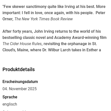
"Few skewer sanctimony quite like Irving at his best. More
important: I fell in love, once again, with his people.  Peter
Orner,
The New York Times Book Review
After forty years, John Irving returns to the world of his
bestselling classic novel and Academy Award-winning film
The Cider House Rules
, revisiting the orphanage in St.
Cloud's, Maine, where Dr. Wilbur Larch takes in Esther a
Viennese-born Jew whose life is shaped by anti-Semitism.
"A story that's unmistakably Irving amiably peopled,
Produktdetails
compellingly plotted and, above all, compassionate for its
characters (NPR).
Erscheinungsdatum
04. November 2025
Esther Nacht is born in Vienna in 1905. Her father dies on
Sprache
board the ship to Portland, Maine; her mother is murdered by
englisch
anti-Semites in Portland. Dr. Larch knows it won't be easy to