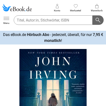
Konto
Merkzettel
Warenkorb
Ebook.de
Menu
Das eBook.de
Hörbuch Abo
- jederzeit, überall, für nur
7,95 €
mehr
monatlich
!
erfahren