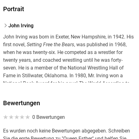
Portrait
John Irving
John Irving was born in Exeter, New Hampshire, in 1942. His
first novel,
Setting Free the Bears
, was published in 1968,
when he was twenty-six. He competed as a wrestler for
twenty years, and coached wrestling until he was forty-
seven. He is a member of the National Wrestling Hall of
Fame in Stillwater, Oklahoma. In 1980, Mr. Irving won a
National Book Award for his novel
The World According to
Garp
. In 2000, he won the Oscar for Best Adapted Screenplay
for
The Cider House Rules
. In 2013, he won a Lambda
Bewertungen
Literary Award for his novel
In One Person
. Internationally
renowned, his novels have been translated into almost forty
0 Bewertungen
languages. His all-time bestselling novel, in every language,
is
A Prayer for Owen Meany
. A dual citizen of the United
Es wurden noch keine Bewertungen abgegeben. Schreiben
States and Canada, John Irving lives in Toronto.
Sie die erste Bewertung zu "Queen Esther" und helfen Sie