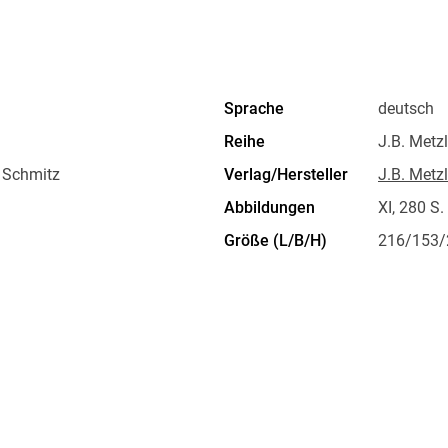
Auslands war Jan David Schmitz die letzten 
Dramaturgie und szenische Projekte am Bruckn
verantwortete er die Programmatik der sieben
Sprache
deutsch
Inhaltsverzeichnis
Reihe
J.B. Metz
Einleitung. - Gespräche.
 Schmitz
Verlag/Hersteller
J.B. Metzl
Abbildungen
XI, 280 S.
Größe (L/B/H)
216/153
Herstelleradresse
Springer 
Europapla
ProductS