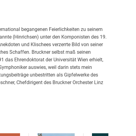
ernational begangenen Feierlichkeiten zu seinem
nnte (Hinrichsen) unter den Komponisten des 19.
nekdoten und Klischees verzerrte Bild von seiner
sches Schaffen. Bruckner selbst maß seinen
1 das Ehrendoktorat der Universität Wien erhielt,
ls Symphoniker
auswies, weil darin stets mein
tungsbeiträge unbestritten als Gipfelwerke des
schner, Chefdirigent des Bruckner Orchester Linz
r-Interpret, und Jan David Schmitz, bis 2024
s Internationalen Brucknerfestes Linz, nähern
erhaltsamen, für Musikinteressierte gut
 Praxis, werfen einen von Vorurteilen möglichst
rk und zeichnen damit nicht zuletzt ein neues