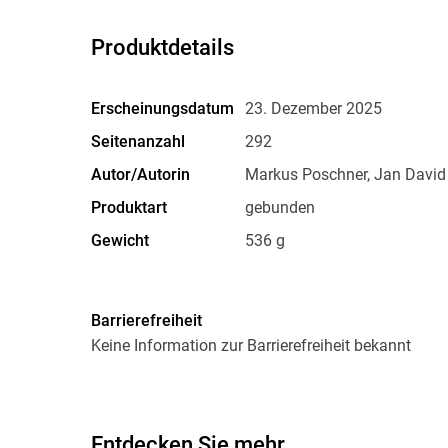
Produktdetails
Erscheinungsdatum
23. Dezember 2025
Seitenanzahl
292
Autor/Autorin
Markus Poschner, Jan David
Produktart
gebunden
Gewicht
536 g
ISBN
9783662710531
Barrierefreiheit
Keine Information zur Barrierefreiheit bekannt
Entdecken Sie mehr