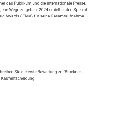
er das Publikum und die internationale Presse.
eigene Wege zu gehen. 2024 erhielt er den Special
usic Awards (ICMA) für seine Gesamtaufnahme
er Linz und dem ORF Radio-Symphonieorchester
entenpreis im Jahr 2004 gastiert Markus
sikwelt, darunter die Staatskapelle Berlin, die
Symphoniker, die Dresdner Philharmonie, die
ue de Radio France und das NHK Symphony
eiben Sie die erste Bewertung zu "Bruckner-
r Kaufentscheidung.
 zwölf Jahren als Spielleiter und Regisseur an
owie sechs Ländern des europäischen Auslands