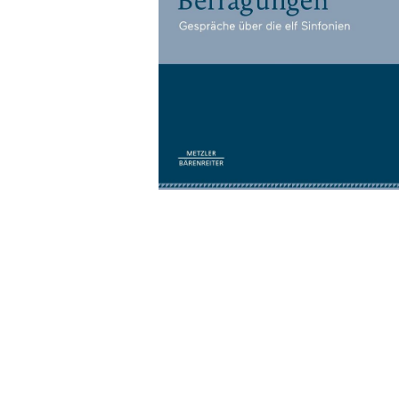
Wochenkalender
Romane &
Biografien
Fantasy
Kinder- und Jugendbücher
Krimis & Thriller
Ratgeber
Romane & Erzählungen