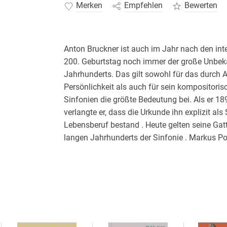
Merken
Empfehlen
Bewerten
Anton Bruckner ist auch im Jahr nach den int
200. Geburtstag noch immer der große Unbeka
Jahrhunderts. Das gilt sowohl für das durch A
Persönlichkeit als auch für sein kompositori
Sinfonien die größte Bedeutung bei. Als er 189
verlangte er, dass die Urkunde ihn explizit a
Lebensberuf bestand . Heute gelten seine Gat
langen Jahrhunderts der Sinfonie . Markus Po
und ebenso profilierter wie gefeierter Bruckne
Programmchef des Brucknerhauses Linz und de
sich den elf Sinfonien auf dem Wege eines unt
verständlichen Dialoges zwischen Theorie und
freien Blick auf den Komponisten und sein We
Bruckner-Bild.