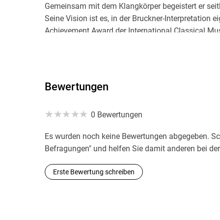
Gemeinsam mit dem Klangkörper begeistert er seith
Seine Vision ist es, in der Bruckner-Interpretation 
Achievement Award der International Classical M
der Bruckner-Sinfonien mit dem Bruckner Orchest
Wien.
Bewertungen
Seit seiner Auszeichnung mit dem Deutschen Dirig
Poschner regelmäßig bei Spitzenorchestern der Klas
Sächsische Staatskapelle Dresden, die Bamberger 
0 Bewertungen
Wiener Symphoniker, das Orchestre Philharmoniq
Es wurden noch keine Bewertungen abgegeben. Schr
Orchestra.
Befragungen" und helfen Sie damit anderen bei de
Jan David Schmitz:
Erste Bewertung schreiben
Nach einem Studium an der Universität zu Köln und
Opernhäusern und bei Festivals in Deutschland s