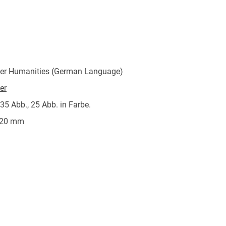
acht Jahre als Leiter Programmplanung,
erhaus Linz tätig. In dieser Funktion
 Internationalen Brucknerfe
ler Humanities (German Language)
er
 35 Abb., 25 Abb. in Farbe.
/20 mm
Nature Customer Service Center GmbH,
tz 3, 69115 Heidelberg,
afety@springernature.com