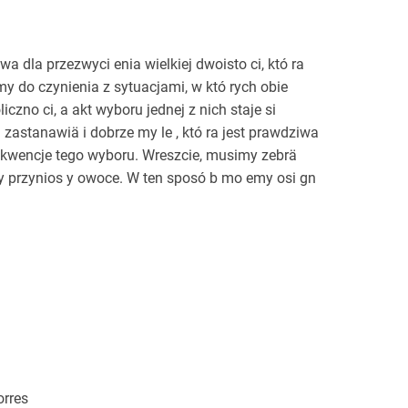
wa dla przezwyci enia wielkiej dwoisto ci, któ ra
amy do czynienia z sytuacjami, w któ rych obie
iczno ci, a akt wyboru jednej z nich staje si
stanawiä i dobrze my le , któ ra jest prawdziwa
onsekwencje tego wyboru. Wreszcie, musimy zebrä
 by przynios y owoce. W ten sposó b mo emy osi gn
orres