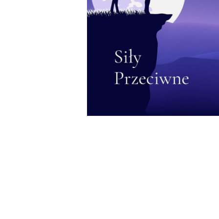
Wochenkalender
Romane &
Biografien
Fantasy
Kinder- und Jugendbücher
Krimis & Thriller
Ratgeber
Romane & Erzählungen