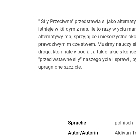
" Si y Przeciwne" przedstawia si jako alternaty
istnieje w kä dym z nas. Ile to razy w yciu m
alternatywy maj sprzyjaj ce i niekorzystne okol
prawdziwym m cze stwem. Musimy nauczy si za
droga, któ r nale y pod ä , a tak e jakie s k
"przeciwstawne si y" naszego ycia i sprawi ,
upragnione szcz cie.
Sprache
polnisch
Autor/Autorin
Aldivan T