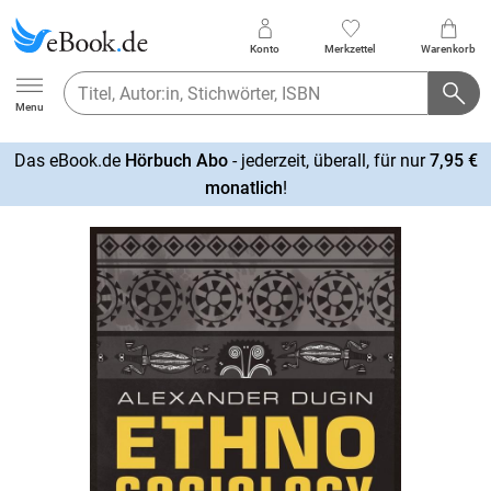
Konto
Merkzettel
Warenkorb
Ebook.de
Menu
Das eBook.de
Hörbuch Abo
- jederzeit, überall, für nur
7,95 €
mehr
monatlich
!
erfahren