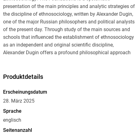
presentation of the main principles and analytic strategies of
the discipline of ethnosociology, written by Alexander Dugin,
one of the major Russian philosophers and political analysts
of the present day. Through study of the main sources and
schools that influenced the establishment of ethnosociology
as an independent and original scientific discipline,
Alexander Dugin offers a profound philosophical approach
to the categories of the "ethnos," "narod," "nation," and
"society" and elaborates a general ethnosociological
taxonomy.
Produktdetails
Dugin's work is distinguished by its strict consistency, a
broad spectrum of knowledge, and various methodologies of
Erscheinungsdatum
ethnosociological analysis, brought together into a single,
28. März 2025
easily applicable system. While this book can serve as a
Sprache
manual for specialists in the field of sociology, philosophy,
englisch
political science, cultural studies, ethnology, international
relations, state and law, it will also be of pertinent interest to
Seitenanzahl
anyone who follows the latest groundbreaking