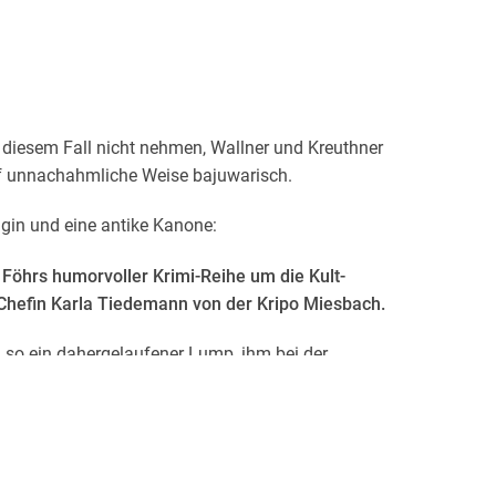
i diesem Fall nicht nehmen, Wallner und Kreuthner
uf unnachahmliche Weise bajuwarisch.
gin und eine antike Kanone:
 Föhrs humorvoller Krimi-Reihe um die Kult-
 Chefin Karla Tiedemann von der Kripo Miesbach.
h so ein dahergelaufener Lump, ihm bei der
 muss selbstredend sofort unterbunden werden -
us dem 18. Jahrhundert . . .
lige Zeugenaussage Kommissar Wallner und die
iche, die so stark verbrannt ist, dass sie nicht