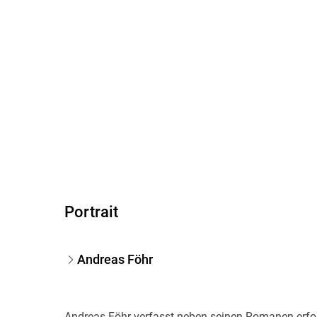
Portrait
Andreas Föhr
Andreas Föhr verfasst neben seinen Romanen erfolg