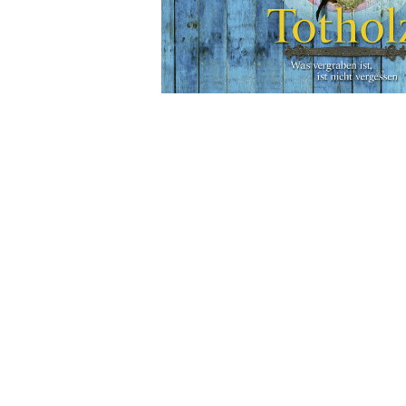
Wochenkalender
Romane &
Biografien
Fantasy
Kinder- und Jugendbücher
Krimis & Thriller
Ratgeber
Romane & Erzählungen