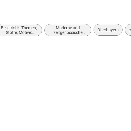
Belletristik: Themen,
Moderne und
Oberbayern
c
Stoffe, Motive:
zeitgenössische
Regionalroman
Belletristik: allgemein
und literarisch