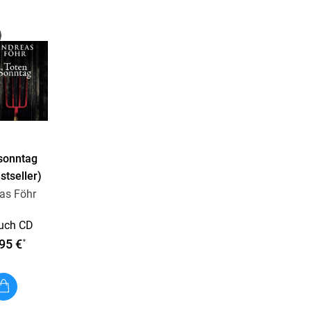
ch noch die Zeugin wie vom Erdboden verschluckt,
ne Anwesen. Die Gespräche mit den
kurril bis schwierig, und Wallner ahnt bald, dass
Aber wer hat etwas mit der Leiche im Wald zu tun?
igente bayerische Krimis
, die mit einer guten
en Figuren
mitten aus dem Leben bestens
sonntag
stseller)
as Föhr
uch CD
95 €
*