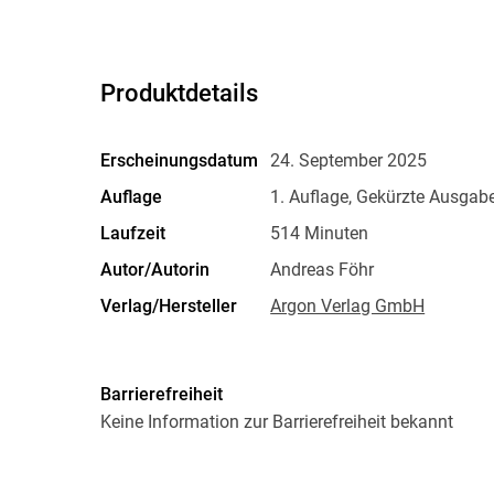
Produktdetails
Erscheinungsdatum
24. September 2025
Auflage
1. Auflage, Gekürzte Ausgab
Laufzeit
514 Minuten
Autor/Autorin
Andreas Föhr
Verlag/Hersteller
Argon Verlag GmbH
Audioinhalt
Hörbuch
Größe (L/B/H)
151/139/5 mm
Barrierefreiheit
Herstelleradresse
Argon Verlag AVE GmbH, Wal
Keine Information zur Barrierefreiheit bekannt
Argon Verlag AVE GmbH, pro