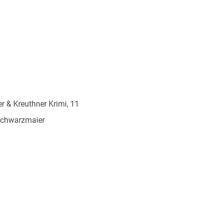
r & Kreuthner Krimi, 11
Schwarzmaier
897867