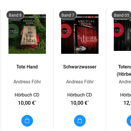
identifiziert werden kann. Kurz darauf ist au
doch eine erste Spur weist auf drei abgelege
Band 8
Band 7
Band 05
eigenbrötlerischen Bewohnern gestalten sich s
alle drei Familien dunkle Geheimnisse hüten. 
Lustige Regio-Krimis mit Humor und Hirn
Bestseller-Autor Andreas Föhr steht für
intell
Portion
schwarzen Humors
und
glaubwürdig
Tote Hand
Schwarzwasser
Toten
unterhalten.
(Hörbe
Lesung. Gekürzte Ausgabe
Andreas Föhr
Andreas Föhr
Andre
Hörbuch CD
Hörbuch CD
Hörb
10,00 €
10,00 €
12,
*
*