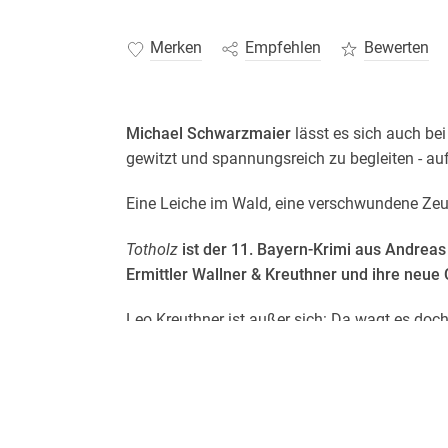
Merken
Empfehlen
Bewerten
Michael Schwarzmaier
lässt es sich auch be
gewitzt und spannungsreich zu begleiten - a
Eine Leiche im Wald, eine verschwundene Zeu
Totholz
ist der 11. Bayern-Krimi aus Andreas
Ermittler Wallner & Kreuthner und ihre neue
Leo Kreuthner ist außer sich: Da wagt es doc
Schwarzbrennerei Konkurrenz zu machen! Das
wenn nötig auch mithilfe einer alten Kanone a
Währenddessen führt eine nicht ganz freiwil
Kripo Miesbach zu einer im Wald vergrabenen Le