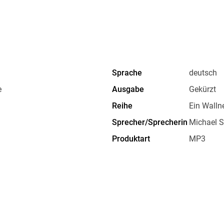
Sprache
deutsch
e
Ausgabe
Gekürzt
Reihe
Ein Wallne
Sprecher/Sprecherin
Michael 
Produktart
MP3
Gewicht
51 g
GTIN
9783839
demarstraße 33a, 10999 Berlin,
duktsicherheit@argon.de