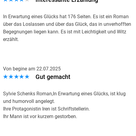
In Erwartung eines Glücks hat 176 Seiten. Es ist ein Roman
über das Loslassen und über das Glück, das in unverhofften
Begegnungen liegen kann. Es ist mit Leichtigkeit und Witz
erzählt.
Irene ist 75 Jahrealt. Sie ist eine deutsch - französische
Schriftstellerin und wird mit Verdacht auf einen Schlaganfall
ins Krankenhaus eingeliefert. Es gibt aber Entwarnung, aber
Von begine
am
22.07.2025
sie muss im Krankenhaus bleiben, um einige
Gut gemacht
Untersuchungen vorsorglich durchführen zu lassen. Es wird
ironisch und witzig vom Krankenhausalltag erzählt. Irene hat
viel Zeit im Krankenhaus. Sie erinnert sich intensiv an ihren
Sylvie Schenks Roman,In Erwartung eines Glücks, ist klug
kurz zuvor verstorbenen Ehemann und lernt ihre
und humorvoll angelegt.
Bettnachbarin Ada kennen. Nur ist Ada leider mit sich
Ihre Protagonistin Iren ist Schriftstellerin.
beschäftigt und nicht so gesprächig wie sich Irene
Ihr Mann ist vor kurzem gestorben.
gewünscht hätte. Ada ist eine junge Muslima, knapp 18
Da ich in ähnlicher Situation bin, konnte ich sie gut
Jahre alt. Sie ist schwanger und ihre Probleme sind
verstehen.