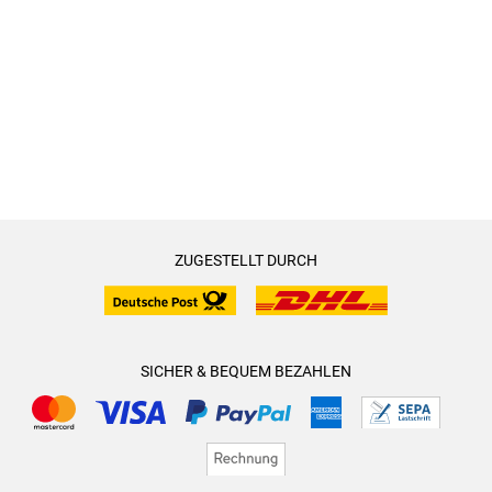
Diese Geschichte verbindet Generationen, regt zum
Nachdenken an, und fördert Empathie. Die Leseabschnitte
sind nicht zu lang, es kommt keine Langeweile auf. Die
Charaktere sind gut ausgearbeitet, man kann sich gut in ihre
Rollen versetzten und fiebert mit ihnen mit. Der Schreibstil ist
locker und flüssig, gespickt mit einer Prise Leichtigkeit und
Humor. Es ist eine gelungene Geschichte. Ich habe mich gut
unterhalten gefühlt, deshalb gibt es von mir 4 Sterne und
eine Weiterempfehlung.
ZUGESTELLT DURCH
SICHER & BEQUEM BEZAHLEN