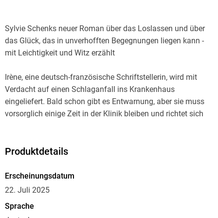
Sylvie Schenks neuer Roman über das Loslassen und über
das Glück, das in unverhofften Begegnungen liegen kann -
mit Leichtigkeit und Witz erzählt
Irène, eine deutsch-französische Schriftstellerin, wird mit
Verdacht auf einen Schlaganfall ins Krankenhaus
eingeliefert. Bald schon gibt es Entwarnung, aber sie muss
vorsorglich einige Zeit in der Klinik bleiben und richtet sich
dort ein. Ironisch-sarkastisch beschreibt sie ihren neuen
Alltag zwischen Krankenzimmer und Untersuchungen. Sie
erinnert sich an ihren Mann, der erst vor kurzem gestorben
Produktdetails
ist, sie lernt ihre Zimmergenossin Ada kennen, eine junge
Muslima, und einen rätselhaften Patienten, den sie den
Erscheinungsdatum
'Froschmann' nennt und der sie an Houellebecq erinnert. In
22. Juli 2025
der Auseinandersetzung mit ihm denkt sie über ihr eigenes
Sprache
Schreiben, über Leben und Tod nach. Kaum jemand, der