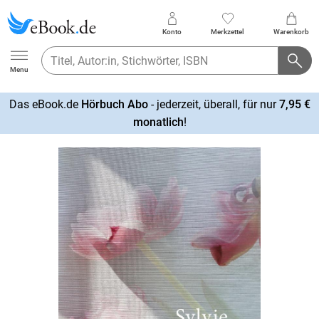
Konto
Merkzettel
Warenkorb
Ebook.de
Menu
Das eBook.de
Hörbuch Abo
- jederzeit, überall, für nur
7,95 €
mehr
monatlich
!
erfahren