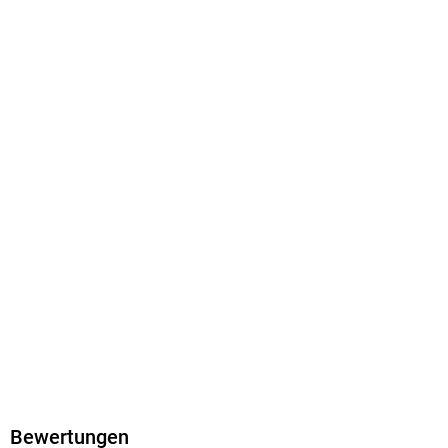
mit Wasserzeichen versehen
Family Sharing
Ja
Produktart
EBOOK
Dateiformat
EPUB
ISBN
9783753937762
Bewertungen