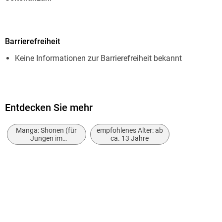
12
Dateigröße
Barrierefreiheit
12,20 MB
Keine Informationen zur Barrierefreiheit bekannt
Reihe
Elden Ring, 61
Autor/Autorin
Fromsoftware
Entdecken Sie mehr
Illustrationen
Manga: Shonen (für
empfohlenes Alter: ab
Nikiichi Tobita
Jungen im
ca. 13 Jahre
Teenageralter)
Verlag/Hersteller
Altraverse
Originalsprache
japanisch
Kopierschutz