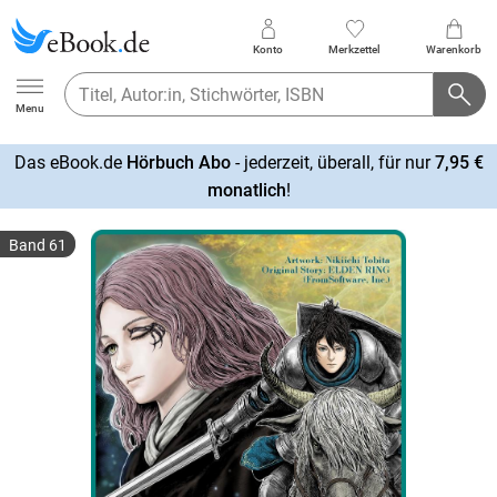
Konto
Merkzettel
Warenkorb
Ebook.de
Menu
Das eBook.de
Hörbuch Abo
- jederzeit, überall, für nur
7,95 €
mehr
monatlich
!
erfahren
Band 61