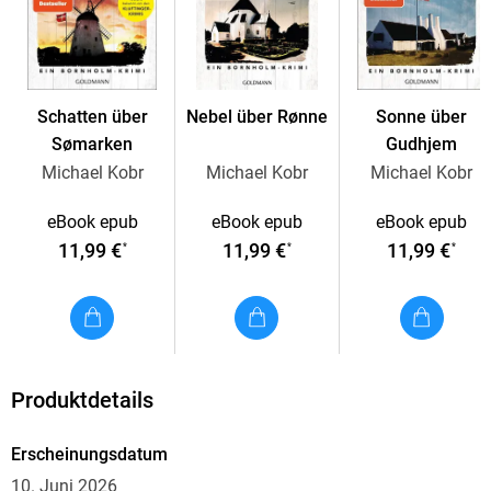
scheinbar so verwunschene Ort nicht von den
Herausforderungen der modernen Zeit verschont geblieben
ist - und Neid, Hass und Habgier ihren festen Platz haben . . .
Schatten über
Nebel über Rønne
Sonne über
Sømarken
Gudhjem
Michael Kobr
Michael Kobr
Michael Kobr
eBook epub
eBook epub
eBook epub
11,99 €
11,99 €
11,99 €
*
*
*
Produktdetails
Erscheinungsdatum
10. Juni 2026