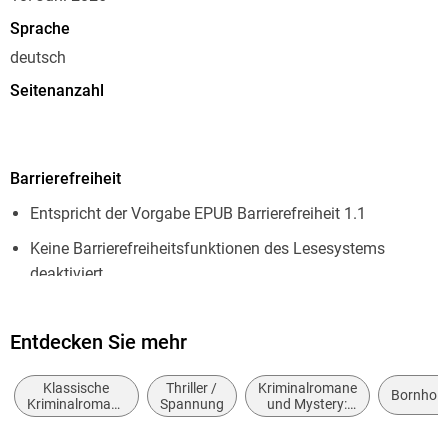
Sprache
deutsch
Seitenanzahl
400
Dateigröße
Barrierefreiheit
11,57 MB
Entspricht der Vorgabe EPUB Barrierefreiheit 1.1
Reihe
Lennart Ipsen, 4
Keine Barrierefreiheitsfunktionen des Lesesystems
deaktiviert
Autor/Autorin
Michael Kobr
Navigierbares Inhaltsverzeichnis
Verlag/Hersteller
Entdecken Sie mehr
Logische Lesereihenfolge eingehalten
Penguin Random House
Navigation über vorherige/nächste Abschnitte möglich
Klassische
Thriller /
Kriminalromane
Bornhol
Kopierschutz
Kriminalromane
Spannung
und Mystery:
Landmark-Navigation vorhanden
und Mystery
Cosy Mystery
mit Wasserzeichen versehen
Alle Texte können angepasst werden