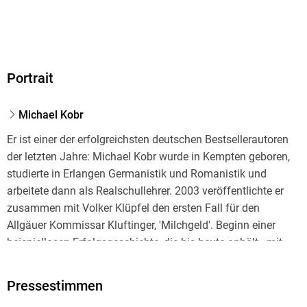
Portrait
Michael Kobr
Er ist einer der erfolgreichsten deutschen Bestsellerautoren
der letzten Jahre: Michael Kobr wurde in Kempten geboren,
studierte in Erlangen Germanistik und Romanistik und
arbeitete dann als Realschullehrer. 2003 veröffentlichte er
zusammen mit Volker Klüpfel den ersten Fall für den
Allgäuer Kommissar Kluftinger, 'Milchgeld'. Beginn einer
beispiellosen Erfolgsgeschichte, die bis heute anhält - mit
'Lückenbüßer' eroberte 2024 auch der 13. Teil der Reihe
wieder Platz 1 der Bestsellerliste. Im Laufe der Jahre
Pressestimmen
erhielten die Autoren zahlreiche Auszeichnungen für ihr