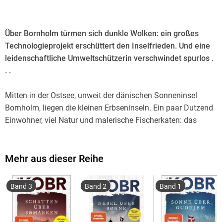
Über Bornholm türmen sich dunkle Wolken: ein großes
Technologieprojekt erschüttert den Inselfrieden. Und eine
leidenschaftliche Umweltschützerin verschwindet spurlos .
. .
Mitten in der Ostsee, unweit der dänischen Sonneninsel
Bornholm, liegen die kleinen Erbseninseln. Ein paar Dutzend
Einwohner, viel Natur und malerische Fischerkaten: das
perfekte Idyll. Bis die junge Umweltaktivistin Anna unter
mysteriösen Umständen verschwindet. Besteht ein
Zusammenhang mit ihrem erbitterten Kampf gegen einen
Mehr aus dieser Reihe
großen Windpark vor der Küste? Lennart Ipsen, Leiter der
Bornholmer Kripo, nimmt das Postschiff, um im winzigen
Band 3
Band 2
Band 1
Christiansø erste Ermittlungen anzustellen. Doch ein heftiger
Sturm zieht auf, Lennart sitzt fest. Und muss, während der
Wind die Inseln umtost, feststellen, dass auch dieser