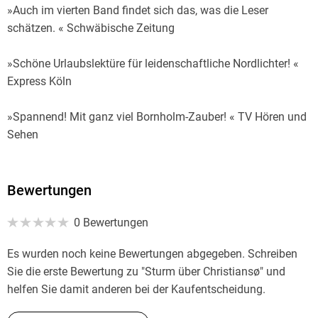
Werk. Michael Kobr reist leidenschaftlich gern, eines seiner
»Auch im vierten Band findet sich das, was die Leser
erklärten und langjährigen Lieblingsziele ist die dänische
schätzen. « Schwäbische Zeitung
Ostseeinsel Bornholm. Dort spielt auch 'Sonne über
Gudhjem', der Start seiner ersten Solo-Krimireihe um den
»Schöne Urlaubslektüre für leidenschaftliche Nordlichter! «
Ermittler Lennart Ipsen. Der Autor lebt mit seiner Familie im
Express Köln
Unterallgäu und in Österreich.
»Spannend! Mit ganz viel Bornholm-Zauber! « TV Hören und
Sehen
»dicht, atmosphärisch, unheimlich gut« fr. de, Frankfurter
Rundschau online
Bewertungen
0 Bewertungen
»Kobr versteht es wie kaum ein anderer, Atmosphäre und
Spannung miteinander zu verweben. « merkur. de
Es wurden noch keine Bewertungen abgegeben. Schreiben
Sie die erste Bewertung zu "Sturm über Christiansø" und
helfen Sie damit anderen bei der Kaufentscheidung.