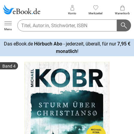
Konto
Merkzettel
Warenkorb
Ebook.de
Menu
Das eBook.de
Hörbuch Abo
- jederzeit, überall, für nur
7,95 €
mehr
monatlich
!
erfahren
Band 4