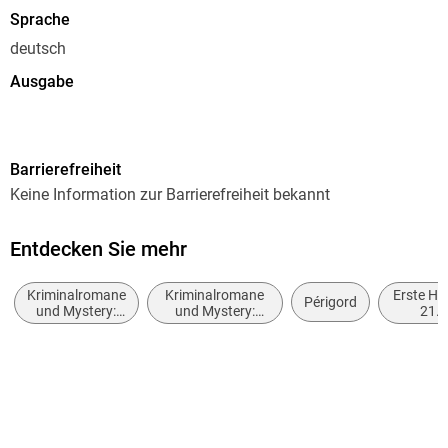
Sprache
deutsch
Ausgabe
Ungekürzt
Dateigröße
Barrierefreiheit
431,87 MB
Keine Information zur Barrierefreiheit bekannt
Laufzeit
596 Minuten
Entdecken Sie mehr
Reihe
Kriminalromane
Kriminalromane
Erste Häl
Bruno, Chef de Police, 18
Périgord
und Mystery:
und Mystery:
21.
Cosy Mystery
Privatdetektiv /
Jahrhund
Autor/Autorin
Amateurdetektive
(ca. 20
Martin Walker
bis ca
2050
Übersetzung
Michael Windgassen