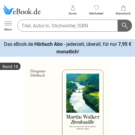
Konto
Merkzettel
Warenkorb
Ebook.de
Menu
Das eBook.de
Hörbuch Abo
- jederzeit, überall, für nur
7,95 €
mehr
monatlich
!
erfahren
Band 18