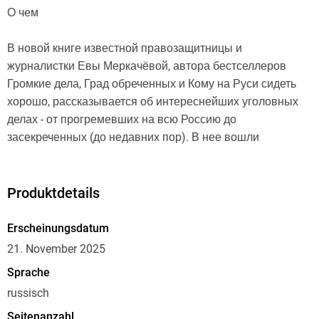
О чем
В новой книге известной правозащитницы и
журналистки Евы Меркачёвой, автора бестселлеров
Громкие дела, Град обреченных и Кому на Руси сидеть
хорошо, рассказывается об интереснейших уголовных
делах - от прогремевших на всю Россию до
засекреченных (до недавних пор). В нее вошли
судебные разбирательства царских времен, включая
суды над колдунами и отравителями. Впервые
публикуются уникальные судебные материалы,
Produktdetails
связанные со Львом Толстым - мировым судьей,
присяжным заседателем и... обвиняемым в убийстве. Вы
Erscheinungsdatum
узнаете о процессах над палачом лейтенанта Шмидта и
21. November 2025
о громком деле изобретателя терменвокса Термена,
Sprache
прочитаете о правосудии в блокадном и послеблокадном
russisch
Ленинграде, а также о громких послевоенных судебных
разбирательствах. Автор кропотливо собрала
Seitenanzahl