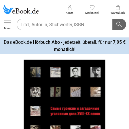
Konto
Merkzettel
Warenkorb
Ebook.de
Menu
Das eBook.de
Hörbuch Abo
- jederzeit, überall, für nur
7,95 €
mehr
monatlich
!
erfahren