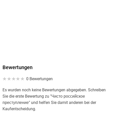
внешней разведки, премии Правительства России в
области СМИ и других наград. Журналист-обозреватель
газеты Московский комсомолец. Автор книг Кому на Руси
сидеть хорошо? Как устроены тюрьмы в современной
России, Громкие дела Преступления и наказания в
СССР, Град обреченных Честный репортаж о семи
колониях для пожизненно осужденных, Тесак, Фургал и
другие "Странные" смерти, дела и быт в российских
тюрьмах, Преступления и тайны современной России
Расследования и репортажи "золотого пера России".
Bewertungen
0 Bewertungen
Es wurden noch keine Bewertungen abgegeben. Schreiben
Sie die erste Bewertung zu "Чисто российское
преступление" und helfen Sie damit anderen bei der
Kaufentscheidung.