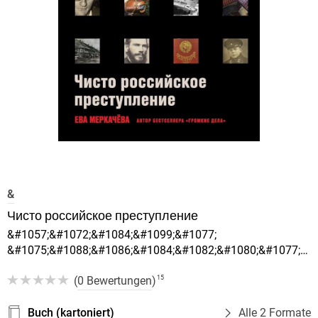
&
Чисто российское преступление
&#1057;&#1072;&#1084;&#1099;&#1077;
&#1075;&#1088;&#1086;&#1084;&#1082;&#1080;&#1077;
&#1080;
(
0 Bewertungen
)
15
&#1079;&#1072;&#1075;&#1072;&#1076;&#1086;&#1095;&#1
&#1091;&#1075;&#1086;&#1083;&#1086;&#1074;&#1085;&#1
&#1076;&#1077;&#1083;&#1072
Buch (kartoniert)
Alle 2 Formate