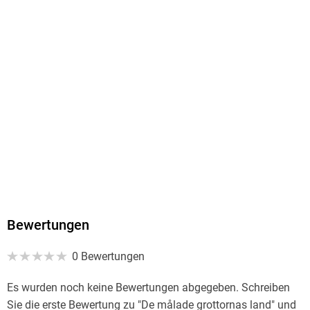
Sprecher/Sprecherin
Viktoria Flodström
Verlag/Hersteller
Storyside
Family Sharing
Ja
Produktart
MP3 format
Dateiformat
MP3
Audioinhalt
Bewertungen
Hörbuch
0 Bewertungen
GTIN
9789180840897
Es wurden noch keine Bewertungen abgegeben. Schreiben
Sie die erste Bewertung zu "De målade grottornas land" und