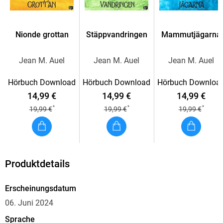
miljöbeskrivningar som lockat läsare i alla kategorier. Auel är
otroligt älskad av sina läsare, hon har miljontals fans över
hela världen och lockar ständigt ny publik.
Nionde grottan
Stäppvandringen
Mammutjägarna
Jean M. Auel
Jean M. Auel
Jean M. Auel
Hörbuch Download
Hörbuch Download
Hörbuch Downloa
14,99 €
14,99 €
14,99 €
*
*
*
19,99 €
19,99 €
19,99 €
Produktdetails
Erscheinungsdatum
06. Juni 2024
Sprache