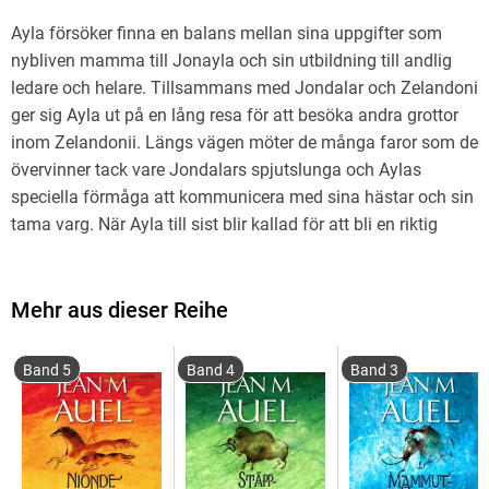
Ayla försöker finna en balans mellan sina uppgifter som
nybliven mamma till Jonayla och sin utbildning till andlig
ledare och helare. Tillsammans med Jondalar och Zelandoni
ger sig Ayla ut på en lång resa för att besöka andra grottor
inom Zelandonii. Längs vägen möter de många faror som de
övervinner tack vare Jondalars spjutslunga och Aylas
speciella förmåga att kommunicera med sina hästar och sin
tama varg. När Ayla till sist blir kallad för att bli en riktig
Zelandoni kräver Stora Modern ett omänskligt stort offer av
Ayla, ett pris hon måste betala för att få Kunskapens Gåva.
Mehr aus dieser Reihe
Jean M. Auels romaner om Ayla och hennes levnadsöde för
35 000 år sedan är en av vår tids största boksuccéer med
Band 5
Band 4
Band 3
mer än 45 miljoner sålda böcker runt om i världen. Böckerna
om stenåldersmänniskorna är omtalade för sitt erotiska
innehåll, men en av anledningarna till de otroliga
framgångarna är Auels grundliga research och trovärdiga