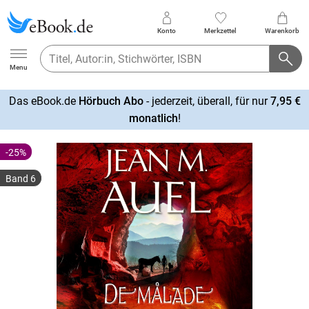
Konto
Merkzettel
Warenkorb
Ebook.de
Menu
Das eBook.de
Hörbuch Abo
- jederzeit, überall, für nur
7,95 €
mehr
monatlich
!
erfahren
-25%
Band 6