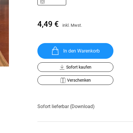
Krimis & Thriller
 Erzählungen
Ratgeber
Romane & Erzählungen
4,49 €
inkl. Mwst.
In den Warenkorb
Sofort kaufen
Verschenken
Sofort lieferbar (Download)