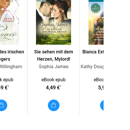
des irischen
Sie sehen mit dem
Bianca Extra Band 163
egers
Herzen, Mylord!
 Willingham
Sophia James
Kathy Douglass, Gina Wilkins, Stella Bagwell, Jules Bennett
k epub
eBook epub
eBook epub
49 €
4,49 €
5,99 €
*
*
*