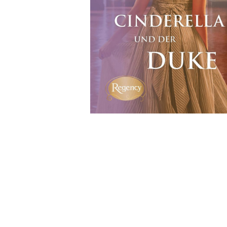
Wochenkalender
Romane &
Biografien
Fantasy
Kinder- und Jugendbücher
Krimis & Thriller
Ratgeber
Romane & Erzählungen