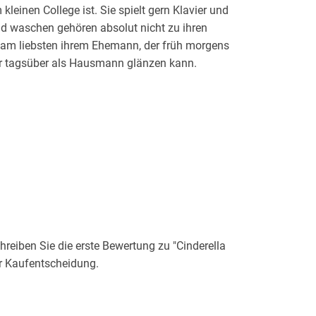
leinen College ist. Sie spielt gern Klavier und
 und waschen gehören absolut nicht zu ihren
 am liebsten ihrem Ehemann, der früh morgens
er tagsüber als Hausmann glänzen kann.
ns. Schon in der vierten Klasse nahm sie an
ist immer noch sehr stolz auf ihren ersten
- ein mittelalterliches Abenteuer, das ihre Mutter
ippte. Mittlerweile besucht sie RWA-Konferenzen
t sehr an Geschichte interessiert, recherchiert
hichten. Es macht ihr viel Spaß, sich mit
gsbücher und den Prozess des Schreibens
eiben Sie die erste Bewertung zu "Cinderella
er Kaufentscheidung.