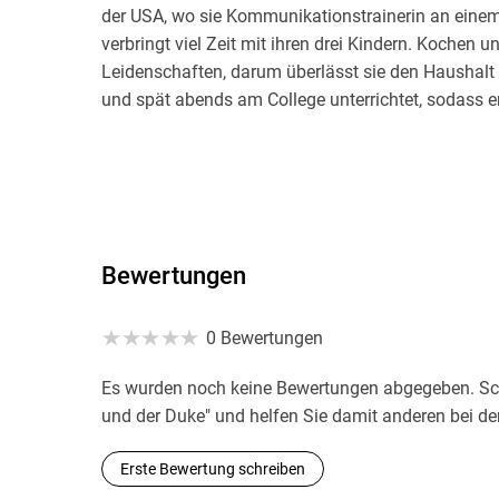
der USA, wo sie Kommunikationstrainerin an einem k
verbringt viel Zeit mit ihren drei Kindern. Kochen
Leidenschaften, darum überlässt sie den Haushalt
und spät abends am College unterrichtet, sodass 
Nikkis ganzes Leben steht im Zeichen des Schreibe
Nachwuchsautoren-Konferenzen der Schule teil und 
Roman, den sie in der sechsten Klasse fertigstellte 
auf einer elektrischen Schreibmaschine für sie abt
Bewertungen
und besitzt natürlich ihren eigenen Computer. Sie is
gern, immer auf der Suche nach Stoff für neue Gesc
0 Bewertungen
anderen Autoren und LeserInnen über ihre Lieblin
auszutauschen.
Es wurden noch keine Bewertungen abgegeben. Schr
und der Duke" und helfen Sie damit anderen bei d
Erste Bewertung schreiben