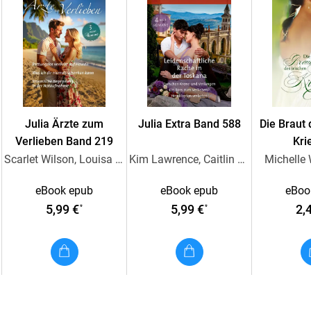
Julia Ärzte zum
Julia Extra Band 588
Die Braut 
Verlieben Band 219
Kri
Scarlet Wilson, Louisa Heaton, Jc Harroway
Kim Lawrence, Caitlin Crews, Mariah Ankenman, Jenni Fletcher
Michelle
eBook epub
eBook epub
eBoo
5,99 €
5,99 €
2,
*
*