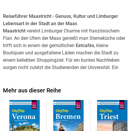
Reiseführer Maastricht - Genuss, Kultur und Limburger
Lebensart in der Stadt an der Maas
Maastricht
vereint Limburger Charme mit französischem
Flair. An den Ufern der Maas genießt man Sterneküche oder
trifft sich in einem der gemütlichen
Eetcafés
, kleine
Boutiquen und ausgefallene Läden machen die Stadt zu
einem beliebten Shoppingziel. Für ein buntes Nachtleben
sorgen nicht zuletzt die Studierenden der Universität. Ein
spannendes Viertel für Kreative ist das
Sphinxkwartier
,
während am Vrijthof kulturelle Highlights wie die Basilika St.
-Servatius oder das Fotomuseum aan het Vrijthof locken. Ein
Mehr aus dieser Reihe
Ausflug ins belgische Lüttich
mit seinen Museen, Kirchen
und historischen Vierteln, Restaurants und Geschäften
rundet einen Städtetrip ab.
Dieser aktuelle Maastricht Reiseführer ist der ideale
Begleiter, um alle Facetten der Stadt an der Maas