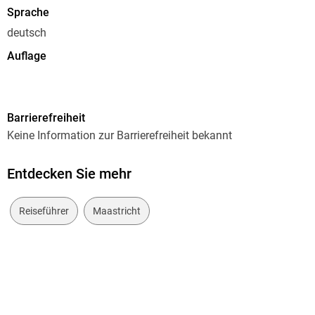
- Hintergründe zu Geschichte & Kultur - kompakt und
Sprache
verständlich
deutsch
- Kleine Sprachhilfe Niederländisch mit den wichtigsten
Auflage
Vokabeln für den Reisealltag
5. neu bearbeitete und aktualisierte Auflage 2026
- Inklusive herausnehmbarem Faltplan
Seitenanzahl
Barrierefreiheit
144
Die kostenlose Web-App für Smartphone, Tablet und PC,
Keine Information zur Barrierefreiheit bekannt
Reihe
passend zum Reiseführer bietet:
Reise Know-How CityTrip
- Stadtplan und Satellitenansichten passend zum Text
Entdecken Sie mehr
- Routenführung zu allen beschriebenen Sehenswürdigkeiten
Autor/Autorin
- Verlauf der
Stadtspaziergänge
Ulrike Grafberger
Reiseführer
Maastricht
- Seitenbezogene Updates nach Redaktionsschluss
Verlag/Hersteller
-
Mini-Audiotrainer Niederländisch
Reise Know-How Rump GmbH
Produktart
kartoniert
CityTrip
- die aktuellen Stadtführer von Reise Know-How, mit