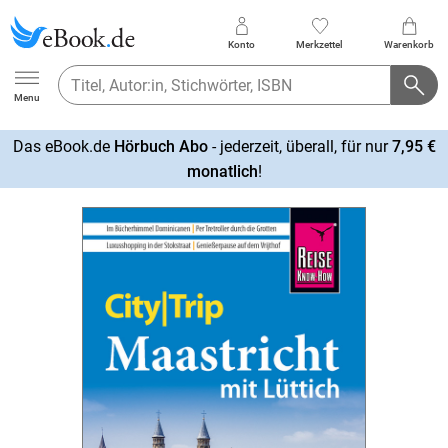
Konto
Merkzettel
Warenkorb
Ebook.de
Menu
Das eBook.de
Hörbuch Abo
- jederzeit, überall, für nur
7,95 €
mehr
monatlich
!
erfahren