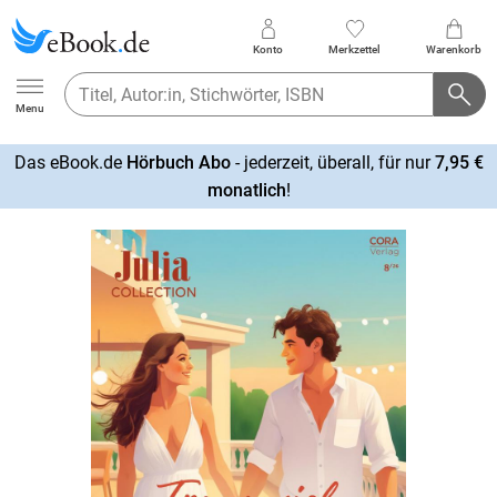
Konto
Merkzettel
Warenkorb
Ebook.de
Menu
Das eBook.de
Hörbuch Abo
- jederzeit, überall, für nur
7,95 €
mehr
monatlich
!
erfahren