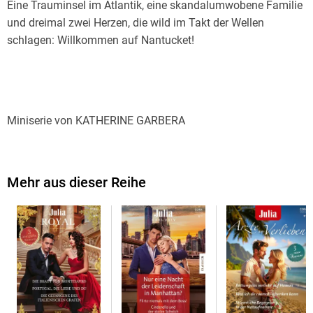
Eine Trauminsel im Atlantik, eine skandalumwobene Familie
und dreimal zwei Herzen, die wild im Takt der Wellen
schlagen: Willkommen auf Nantucket!
Miniserie von KATHERINE GARBERA
Mehr aus dieser Reihe
HEISSES WOCHENENDE AUF NANTUCKET
Auf einer Strandhochzeit trifft Quinn ihn wieder und will nur
eins: noch einmal heiße Leidenschaft mit Logan Bisset
erleben! Aber Gefühle lässt der ehrgeizige Überflieger nicht
zu. Als er in Schwierigkeiten gerät, vertraut er sich
ausgerechnet ihr an. Empfindet er doch mehr für sie?