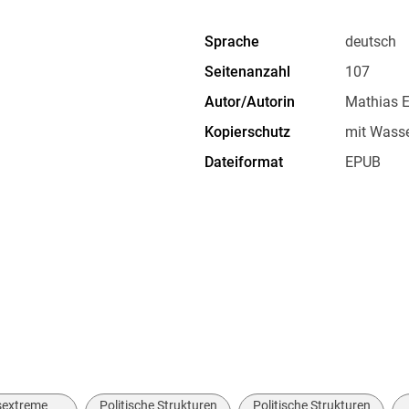
Sprache
deutsch
Seitenanzahl
107
Autor/Autorin
Mathias 
Kopierschutz
mit Wasse
Dateiformat
EPUB
Das Buch verbindet:
Philosophie: Mündigkeit, Urteilskraft und 
Psychologie: Angst, Wahrnehmung und kog
Politikwissenschaft: Populismus, Demokrat
praktische Anwendung: Argumentation, stru
Selbstbehauptung
Es zeigt, wie populistische Aussagen Problem
sextreme
Politische Strukturen
Politische Strukturen