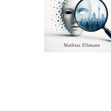
Wochenkalender
Romane &
Biografien
Fantasy
Kinder- und Jugendbücher
Krimis & Thriller
Ratgeber
Romane & Erzählungen