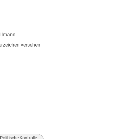
Ellmann
rzeichen versehen
Verantwortung
nitive Verzerrungen
ie und Totalitarismus
kturierte Entscheidung und gerechte
e vereinfachen, Emotionen verstärken, Feindbilder
Politische Kontrolle,