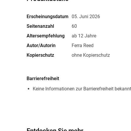
Erscheinungsdatum
05. Juni 2026
Seitenanzahl
60
Altersempfehlung
ab 12 Jahre
Autor/Autorin
Ferra Reed
Kopierschutz
ohne Kopierschutz
Produktart
EBOOK
ISBN
9783695639793
Barrierefreiheit
Keine Informationen zur Barrierefreiheit bekann
Entdecken Sie mehr