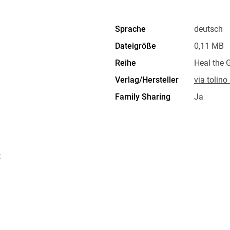
Sprache
deutsch
Dateigröße
0,11 MB
Reihe
Heal the 
Verlag/Hersteller
via tolin
Family Sharing
Ja
Dateiformat
EPUB
t