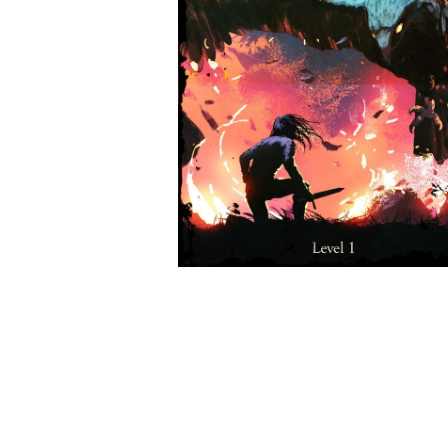
Wochenkalender
Romane &
Biografien
Fantasy
Kinder- und Jugendbücher
Krimis & Thriller
Ratgeber
Romane & Erzählungen