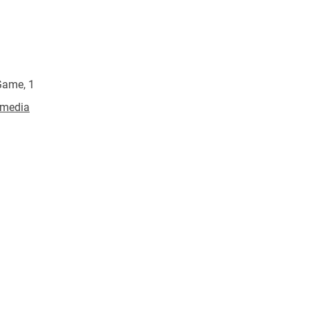
Game, 1
o media