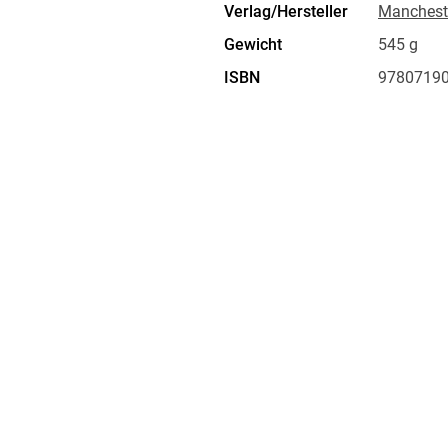
Verlag/Hersteller
Mancheste
Series editor's preface
Acknowledgements
Gewicht
545 g
Abbreviations
ISBN
9780719
Genealogies and maps
Introduction
1. Regino's world and career
2. Regino as historian
-Date and design
-Book I: themes and sources
-Book II: themes and sources
3. Adalbert of Magdeburg
4. On this translation
Regino of Prüm's *Chronicle*
-Book I
-Book II
Adalbert's continuation
Bibliography
Index