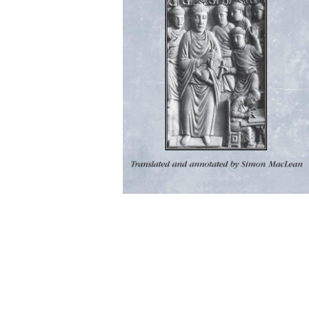
Wochenkalender
Romane &
Biografien
Fantasy
Kinder- und Jugendbücher
Krimis & Thriller
Ratgeber
Romane & Erzählungen