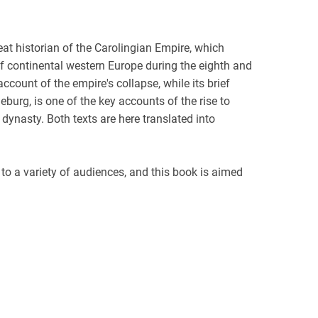
at historian of the Carolingian Empire, which
f continental western Europe during the eighth and
account of the empire's collapse, while its brief
burg, is one of the key accounts of the rise to
 dynasty. Both texts are here translated into
 to a variety of audiences, and this book is aimed
nd undergraduates alike. A substantial introduction
 scholarly interpretation of the text, while readers
ntary. Alongside other Carolingian texts
the later ninth and earlier tenth centuries to
y of this increasingly popular period.