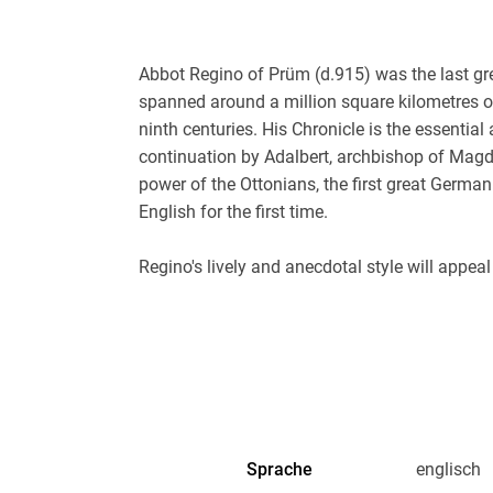
Abbot Regino of Prüm (d.915) was the last gre
spanned around a million square kilometres o
ninth centuries. His Chronicle is the essential 
continuation by Adalbert, archbishop of Magde
power of the Ottonians, the first great German
English for the first time.
Regino's lively and anecdotal style will appeal
at professional researchers, non-specialists a
provides both basic orientation and an original
are helped along by a detailed footnote comme
translated in this series, the book will open up 
undergraduates and others engaged in the stud
Sprache
englisch
Inhaltsverzeichnis