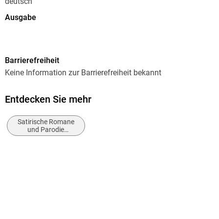
deutsch
bringt.
Ausgabe
Ungekürzt
Laufzeit
Barrierefreiheit
74 Minuten
Keine Information zur Barrierefreiheit bekannt
Altersempfehlung
ab 12 Jahre
Entdecken Sie mehr
Autor/Autorin
Satirische Romane
Dieter Hildebrandt
und Parodie
(fiktional)
Sprecher/Sprecherin
Dieter Hildebrandt, Dieter Mann, Michael Kessler
Verlag/Hersteller
Random House Audio
Family Sharing
Ja