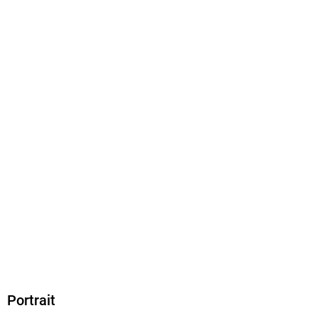
Produktart
MP3 format
Dateiformat
MP3
Audioinhalt
Hörbuch
GTIN
9783837176018
Portrait