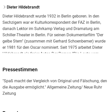
Dieter Hildebrandt
Dieter Hildebrandt wurde 1932 in Berlin geboren. In den
Sechzigern war er Kulturkorrespondent der FAZ in Berlin,
danach Lektor im Suhrkamp Verlag und Dramaturg am
Schiller-Theater in Berlin. Für seinen Dokumentarfilm "Der
gelbe Stern" (zusammen mit Gerhard Schoenberner) wurde
er 1981 für den Oscar nominiert. Seit 1975 arbeitet Dieter
Hildebrandt als freier Autor. Der Roman "Die Leute vom
Kurfürstendamm", seine Biographie "Lessing" und die
Kulturgeschichte des Klaviers "Pianoforte" sind Longseller
Pressestimmen
geworden. Sein neustes Buch ist die Biographie "Schillers
erste Heldin" über dessen Schwester Christophine.
"Spaß macht der Vergleich von Original und Fälschung, den
die Ausgabe ermöglicht." Allgemeine Zeitung/ Neue Ruhr
Zeitung