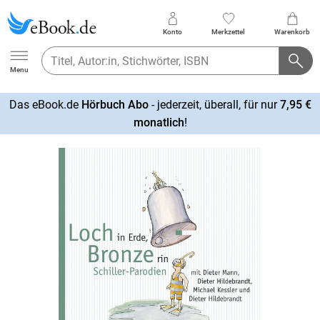
Konto
Merkzettel
Warenkorb
Ebook.de
Menu
Das eBook.de
Hörbuch Abo
- jederzeit, überall, für nur
7,95 €
mehr
monatlich
!
erfahren