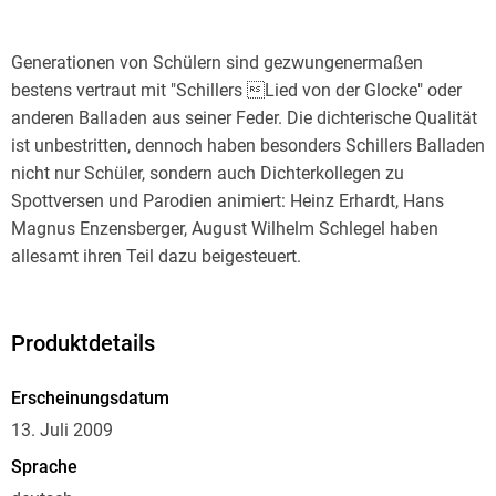
Generationen von Schülern sind gezwungenermaßen
bestens vertraut mit "Schillers Lied von der Glocke" oder
anderen Balladen aus seiner Feder. Die dichterische Qualität
ist unbestritten, dennoch haben besonders Schillers Balladen
nicht nur Schüler, sondern auch Dichterkollegen zu
Spottversen und Parodien animiert: Heinz Erhardt, Hans
Magnus Enzensberger, August Wilhelm Schlegel haben
allesamt ihren Teil dazu beigesteuert.
Produktdetails
Dieter Hildebrandt hat für dieses Hörbuch eine amüsante
Auswahl der gelungensten Schiller-Parodien von gestern bis
Erscheinungsdatum
heute zusammengestellt, die von einer illustren
13. Juli 2009
Sprecherschar vorgetragen werden und auch den
Sprache
ernsthaftesten Schiller-Verehrer mit Sicherheit zum Lachen