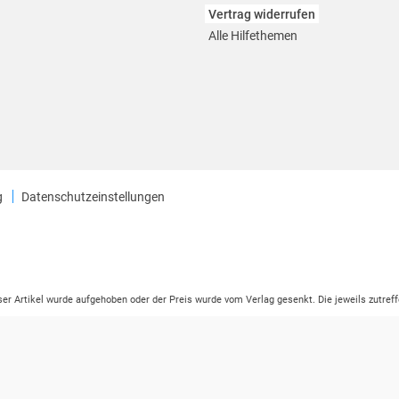
Vertrag widerrufen
Alle Hilfethemen
g
Datenschutzeinstellungen
eser Artikel wurde aufgehoben oder der Preis wurde vom Verlag gesenkt. Die jeweils zutreff
ter der Leseprobe übermittelt werden.
tikelseite dargestellten Datums vom Verlag angehoben.
ng (UVP) des Herstellers.