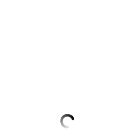
Krimis & Thriller
 Erzählungen
Ratgeber
Romane & Erzählungen