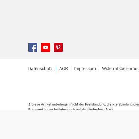
Datenschutz
AGB
Impressum
Widerrufsbelehrun
Diese Artikel unterliegen nicht der Preisbindung, die Preisbindung di
2
Preissenkungen beziehen sich auf den vorherigen Preis.
Durch Öffnen der Leseprobe willigen Sie ein, dass Daten an den Anbie
3
Der gebundene Preis dieses Artikels wird nach Ablauf des auf der Ar
4
Der Preisvergleich bezieht sich auf die unverbindliche Preisempfehlu
5