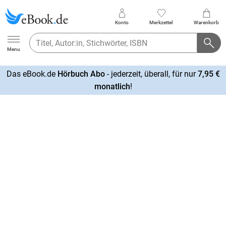
Konto
Merkzettel
Warenkorb
Ebook.de
Menu
Das eBook.de
Hörbuch Abo
- jederzeit, überall, für nur
7,95 €
mehr
monatlich
!
erfahren