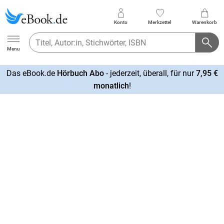
Konto
Merkzettel
Warenkorb
Ebook.de
Menu
Das eBook.de
Hörbuch Abo
- jederzeit, überall, für nur
7,95 €
mehr
monatlich
!
erfahren