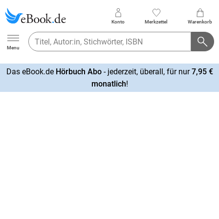
Konto
Merkzettel
Warenkorb
Ebook.de
Menu
Das eBook.de
Hörbuch Abo
- jederzeit, überall, für nur
7,95 €
mehr
monatlich
!
erfahren