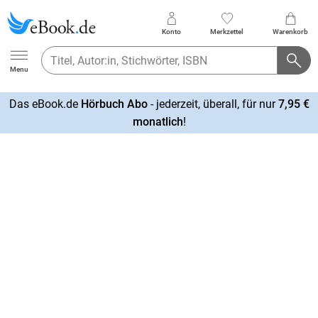
Konto
Merkzettel
Warenkorb
Ebook.de
Menu
Das eBook.de
Hörbuch Abo
- jederzeit, überall, für nur
7,95 €
mehr
monatlich
!
erfahren