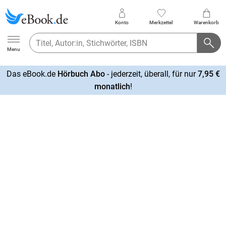
Konto
Merkzettel
Warenkorb
Ebook.de
Menu
Das eBook.de
Hörbuch Abo
- jederzeit, überall, für nur
7,95 €
mehr
monatlich
!
erfahren