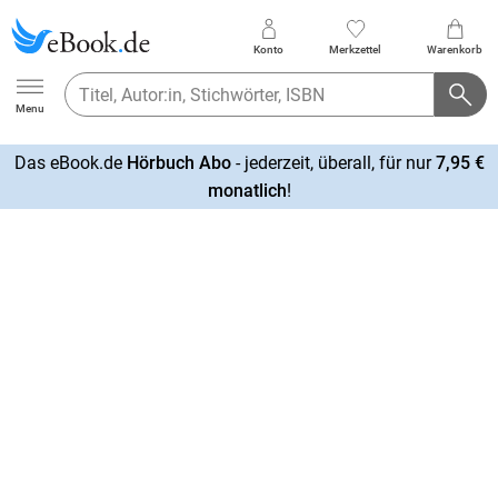
Konto
Merkzettel
Warenkorb
Ebook.de
Menu
Das eBook.de
Hörbuch Abo
- jederzeit, überall, für nur
7,95 €
mehr
monatlich
!
erfahren