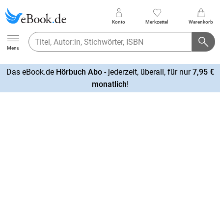
Konto
Merkzettel
Warenkorb
Ebook.de
Menu
Das eBook.de
Hörbuch Abo
- jederzeit, überall, für nur
7,95 €
mehr
monatlich
!
erfahren