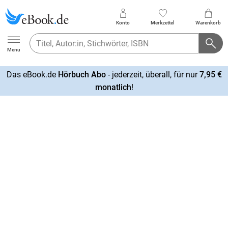
Konto
Merkzettel
Warenkorb
Ebook.de
Menu
Das eBook.de
Hörbuch Abo
- jederzeit, überall, für nur
7,95 €
mehr
monatlich
!
erfahren