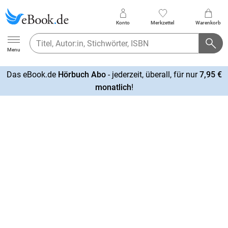
Konto
Merkzettel
Warenkorb
Ebook.de
Menu
Das eBook.de
Hörbuch Abo
- jederzeit, überall, für nur
7,95 €
mehr
monatlich
!
erfahren