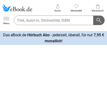
Konto
Merkzettel
Warenkorb
Ebook.de
Menu
Das eBook.de
Hörbuch Abo
- jederzeit, überall, für nur
7,95 €
mehr
monatlich
!
erfahren