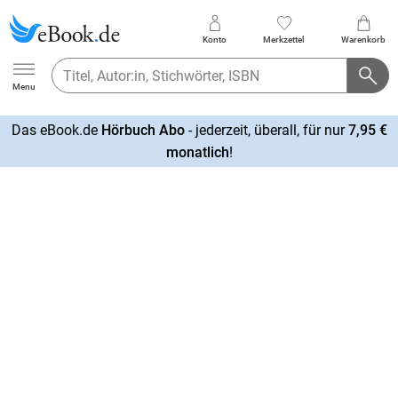
Konto
Merkzettel
Warenkorb
Ebook.de
Menu
Das eBook.de
Hörbuch Abo
- jederzeit, überall, für nur
7,95 €
mehr
monatlich
!
erfahren