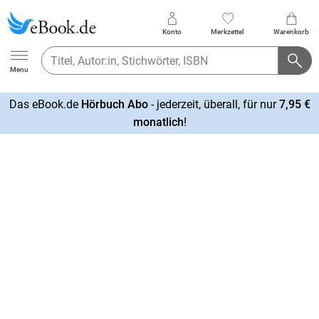
Konto
Merkzettel
Warenkorb
Ebook.de
Menu
Das eBook.de
Hörbuch Abo
- jederzeit, überall, für nur
7,95 €
mehr
monatlich
!
erfahren