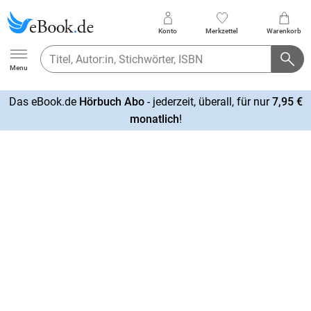
Konto
Merkzettel
Warenkorb
Ebook.de
Menu
Das eBook.de
Hörbuch Abo
- jederzeit, überall, für nur
7,95 €
mehr
monatlich
!
erfahren