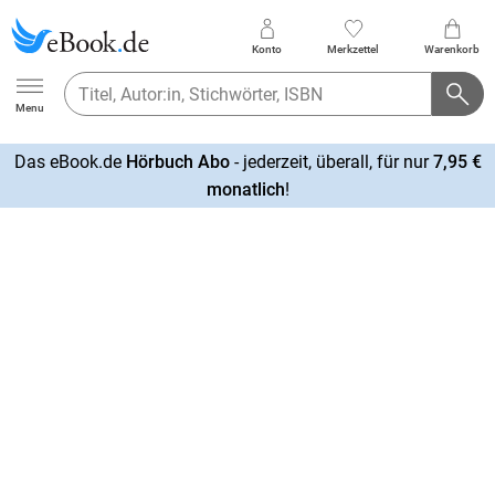
Konto
Merkzettel
Warenkorb
Ebook.de
Menu
Das eBook.de
Hörbuch Abo
- jederzeit, überall, für nur
7,95 €
mehr
monatlich
!
erfahren