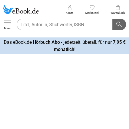
Konto
Merkzettel
Warenkorb
Ebook.de
Menu
Das eBook.de
Hörbuch Abo
- jederzeit, überall, für nur
7,95 €
mehr
monatlich
!
erfahren