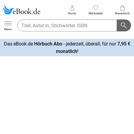
Konto
Merkzettel
Warenkorb
Ebook.de
Menu
Das eBook.de
Hörbuch Abo
- jederzeit, überall, für nur
7,95 €
mehr
monatlich
!
erfahren