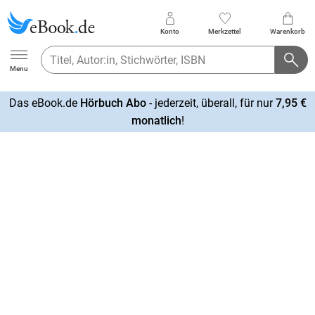
Konto
Merkzettel
Warenkorb
Ebook.de
Menu
Das eBook.de
Hörbuch Abo
- jederzeit, überall, für nur
7,95 €
mehr
monatlich
!
erfahren