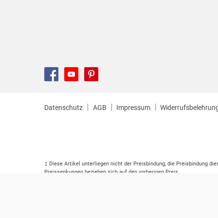
Datenschutz
AGB
Impressum
Widerrufsbelehrun
Diese Artikel unterliegen nicht der Preisbindung, die Preisbindung di
2
Preissenkungen beziehen sich auf den vorherigen Preis.
Durch Öffnen der Leseprobe willigen Sie ein, dass Daten an den Anbie
3
Der gebundene Preis dieses Artikels wird nach Ablauf des auf der Ar
4
Der Preisvergleich bezieht sich auf die unverbindliche Preisempfehlu
5