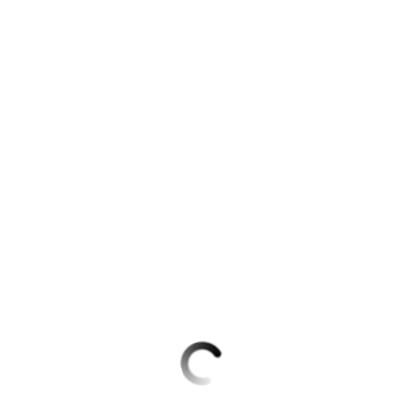
Krimis & Thriller
 Erzählungen
Ratgeber
Romane & Erzählungen