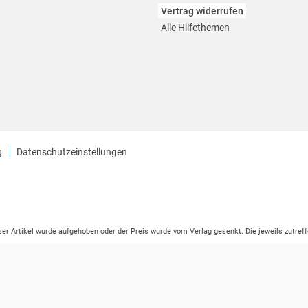
Vertrag widerrufen
Alle Hilfethemen
g
Datenschutzeinstellungen
eser Artikel wurde aufgehoben oder der Preis wurde vom Verlag gesenkt. Die jeweils zutreff
ter der Leseprobe übermittelt werden.
tikelseite dargestellten Datums vom Verlag angehoben.
ng (UVP) des Herstellers.