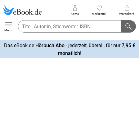
Konto
Merkzettel
Warenkorb
Ebook.de
Menu
Das eBook.de
Hörbuch Abo
- jederzeit, überall, für nur
7,95 €
mehr
monatlich
!
erfahren