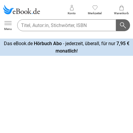
Konto
Merkzettel
Warenkorb
Ebook.de
Menu
Das eBook.de
Hörbuch Abo
- jederzeit, überall, für nur
7,95 €
mehr
monatlich
!
erfahren