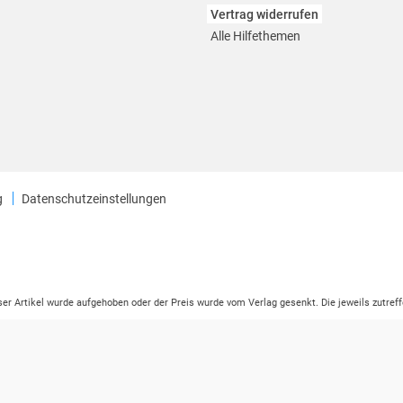
Vertrag widerrufen
Alle Hilfethemen
g
Datenschutzeinstellungen
eser Artikel wurde aufgehoben oder der Preis wurde vom Verlag gesenkt. Die jeweils zutreff
ter der Leseprobe übermittelt werden.
tikelseite dargestellten Datums vom Verlag angehoben.
ng (UVP) des Herstellers.