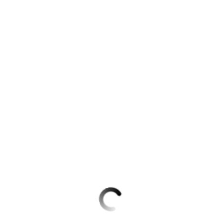
Krimis & Thriller
 Erzählungen
Ratgeber
Romane & Erzählungen