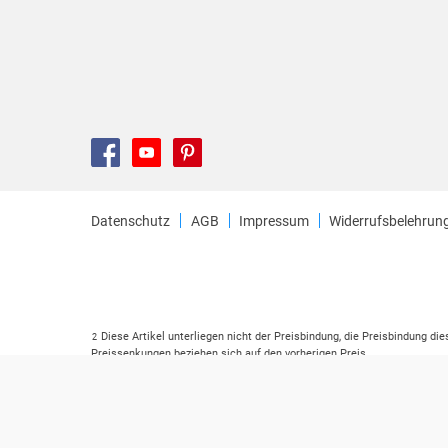
Datenschutz
AGB
Impressum
Widerrufsbelehrun
Diese Artikel unterliegen nicht der Preisbindung, die Preisbindung di
2
Preissenkungen beziehen sich auf den vorherigen Preis.
Durch Öffnen der Leseprobe willigen Sie ein, dass Daten an den Anbie
3
Der gebundene Preis dieses Artikels wird nach Ablauf des auf der Ar
4
Der Preisvergleich bezieht sich auf die unverbindliche Preisempfehlu
5